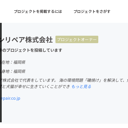
プロジェクトを掲載するには
プロジェクトをさがす
ンリペア株式会社
プロジェクトオーナー
ターン
注目の新着プロジェクト
募集終了が近いプロ
件のプロジェクトを投稿しています
現在地：福岡県
音楽
舞台・パフォーマンス
出身地：福岡県
ア株式会社で代表をしています。 海の環境問題「磯焼け」を解決して、
ゲーム・サービス開発
フード・飲食店
間と犬猫が幸せに生きていくことができ
もっと見る
書籍・雑誌出版
アニメ・漫画
pair.co.jp
チャレンジ
ビューティー・ヘルス