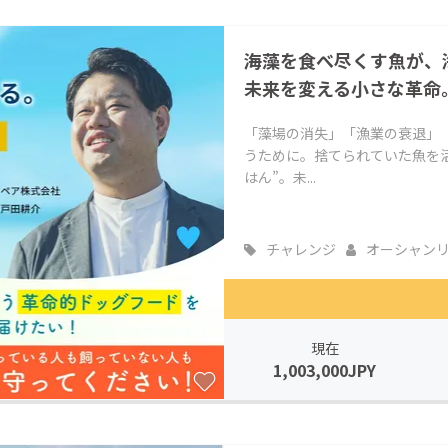
CAMPFIRE for Social Good
CAMPFIRE Creation
海藻を食べ尽くす魚が、
CAMPFIREふるさと納税
machi-ya
コミュニティ
未来を変える小さな革命
「藻場の消失」「漁業の衰退」
うために。捨てられていた魚を
はん”。未...
チャレンジ
オーシャン
現在
1,003,000JPY