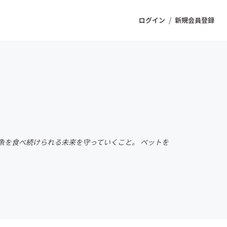
/
ログイン
新規会員登録
ジェクト
もうすぐ公開されます
プロダクト
魚を食べ続けられる未来を守っていくこと。 ペットを
ファッション
スポーツ
ケア
ソーシャルグッド