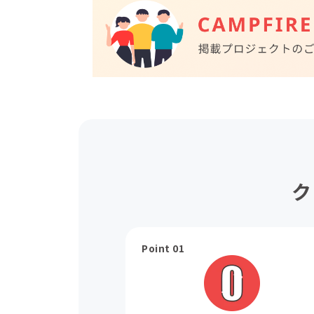
ク
Point 01