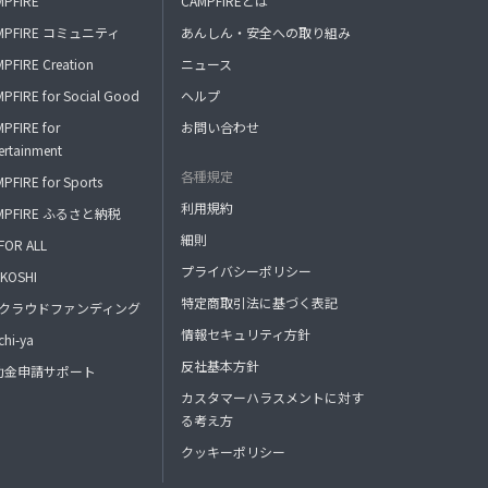
MPFIRE
CAMPFIREとは
MPFIRE コミュニティ
あんしん・安全への取り組み
PFIRE Creation
ニュース
PFIRE for Social Good
ヘルプ
PFIRE for
お問い合わせ
ertainment
各種規定
PFIRE for Sports
利用規約
MPFIRE ふるさと納税
細則
FOR ALL
プライバシーポリシー
KOSHI
特定商取引法に基づく表記
FAクラウドファンディング
情報セキュリティ方針
hi-ya
反社基本方針
助金申請サポート
カスタマーハラスメントに対す
る考え方
クッキーポリシー