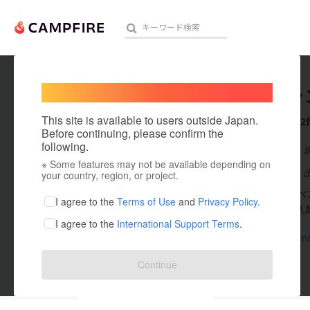
Welcome,
International users
オーシャ
人気のプロジェクト
注目のリ
This site is available to users outside Japan.
これまでに2
Before continuing, please confirm the
following.
在住国：日本
※ Some features may not be available depending on
アート・写真
出身国：日本
your country, region, or project.
オーシャンリペ
テクノロジー・ガジェット
I agree to the
Terms of Use
and
Privacy Policy
.
飼うすべての人
I agree to the
International Support Terms
.
映像・映画
www.oceanre
ビジネス・起業
Continue
まちづくり・地域活性化
投稿した
プロジェクト
2