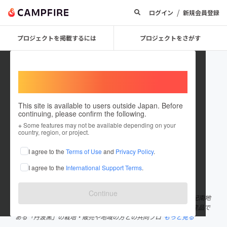
/
ログイン
新規会員登録
プロジェクトを掲載するには
プロジェクトをさがす
Welcome,
International users
This site is available to users outside Japan. Before
continuing, please confirm the following.
nishikikoi
※ Some features may not be available depending on your
country, region, or project.
プロジェクトオーナー
I agree to the
Terms of Use
and
Privacy Policy
.
これまでに1件のプロジェクトを投稿しています
I agree to the
International Support Terms
.
在住国：日本
現在地：未設定
出身国：日本
出身地：未設定
Continue
神戸大学地域密着型サークルにしき恋です。 兵庫県丹波篠山市西紀南地
区で農業ボランティアを中心に活動しています。 丹波篠山市の特産品で
ある「丹波黒」の栽培・販売や地域の方との共同プロ
もっと見る