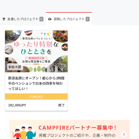
支援した
プロジェクト
投稿した
プロジェクト
0
1
栃木県
那須高原にオープン！都心から2時間
半のペンションで日本の四季を味わ
ってほしい！
FUNDED
282,000JPY
終了