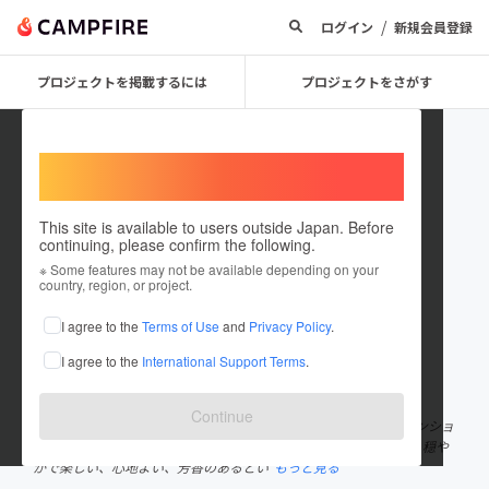
/
ログイン
新規会員登録
プロジェクトを掲載するには
プロジェクトをさがす
Welcome,
International users
This site is available to users outside Japan. Before
continuing, please confirm the following.
nasu_balmy
※ Some features may not be available depending on your
country, region, or project.
プロジェクトオーナー
I agree to the
Terms of Use
and
Privacy Policy
.
これまでに1件のプロジェクトを投稿しています
I agree to the
International Support Terms
.
在住国：日本
現在地：未設定
出身国：日本
出身地：未設定
Continue
ペンションBalmy（バルミー） 那須町の美しい自然に囲まれたペンショ
ンBalmyは、穏やかで楽しい宿泊施設です。名前の「Balmy」は、穏や
かで楽しい、心地よい、芳香のあるとい
もっと見る