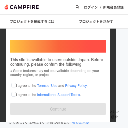
/
ログイン
新規会員登録
プロジェクトを掲載するには
プロジェクトをさがす
Welcome,
International users
This site is available to users outside Japan. Before
continuing, please confirm the following.
nasu_balmy
※ Some features may not be available depending on your
country, region, or project.
プロジェクトオーナー
I agree to the
Terms of Use
and
Privacy Policy
.
これまでに1件のプロジェクトを投稿しています
I agree to the
International Support Terms
.
在住国：日本
現在地：未設定
出身国：日本
出身地：未設定
Continue
ペンションBalmy（バルミー） 那須町の美しい自然に囲まれたペンショ
ンBalmyは、穏やかで楽しい宿泊施設です。名前の「Balmy」は、穏や
かで楽しい、心地よい、芳香のあるとい
もっと見る