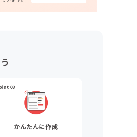
ょう
oint 03
かんたんに作成