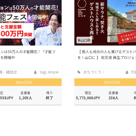
CAMPFIRE for Social Good
CAMPFIRE Creation
CAMPFIREふるさと納税
machi-ya
コミュニティ
山口県
ンは50万人の才能開花！「才能フ
【 旅人も地元の人も寛げるゲスト
」を開催中
を！山口に 】 紅花舎 再生プロジェ
籍・雑誌出
Yagi Jimpei
まちづくり・
杉
地域活性化
SUCCESS
SUCCESS
在
支援者
残り
現在
支援者
,558JPY
1,205人
終了
5,773,000JPY
236人