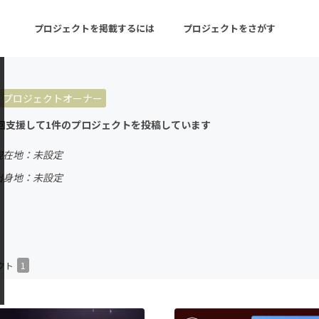
プロジェクトを掲載するには
プロジェクトをさがす
プロジェクトオーナー
ターン
注目の新着プロジェクト
募集終了が近いプロ
回支援して1件のプロジェクトを投稿しています
現在地：未設定
音楽
舞台・パフォーマンス
出身地：未設定
ゲーム・サービス開発
フード・飲食店
書籍・雑誌出版
アニメ・漫画
チャレンジ
ビューティー・ヘルス
クト
1