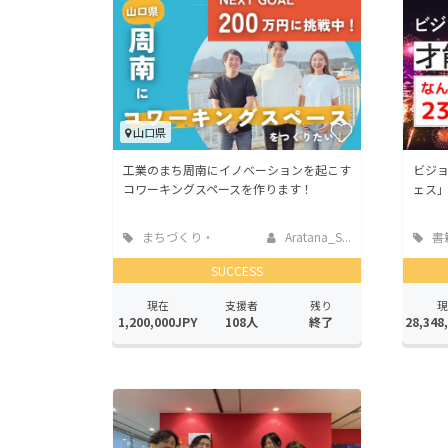
山口県
工業のまち周南にイノベーションを起こす
ビジョ
コワーキングスペースを作ります！
ェス
まちづくり・
Aratana_S...
書
地域活性化
版
SUCCESS
現在
支援者
残り
現
1,200,000JPY
108人
終了
28,348