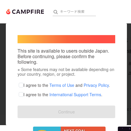
Welcome,
International users
nagai44
人気のプロジェクト
注目のリ
This site is available to users outside Japan.
これまでに5
Before continuing, please confirm the
following.
在住国：日本
※ Some features may not be available depending on
アート・写真
出身国：日本
your country, region, or project.
テクノロジー・ガジェット
I agree to the
Terms of Use
and
Privacy Policy
.
I agree to the
International Support Terms
.
映像・映画
ビジネス・起業
支援した
プロジェクト
5
投稿した
プロジェ
Continue
まちづくり・地域活性化