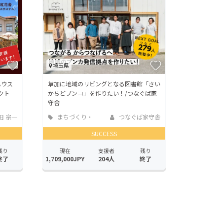
埼玉県
ハウス
草加に地域のリビングとなる図書館「さい
クト
かちどブンコ」を作りたい！/つなぐば家
守舎
田 宗一
まちづくり・
つなぐば家守舎
地域活性化
SUCCESS
残り
現在
支援者
残り
終了
1,709,000JPY
204人
終了