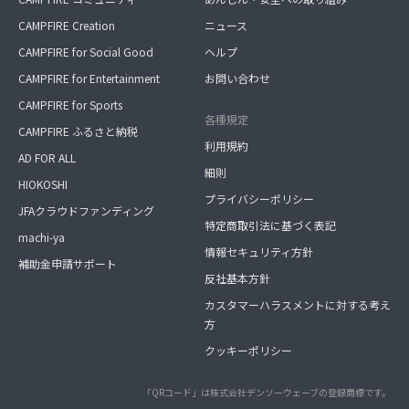
CAMPFIRE Creation
ニュース
CAMPFIRE for Social Good
ヘルプ
CAMPFIRE for Entertainment
お問い合わせ
CAMPFIRE for Sports
各種規定
CAMPFIRE ふるさと納税
利用規約
AD FOR ALL
細則
HIOKOSHI
プライバシーポリシー
JFAクラウドファンディング
特定商取引法に基づく表記
machi-ya
情報セキュリティ方針
補助金申請サポート
反社基本方針
カスタマーハラスメントに対する考え
方
クッキーポリシー
「QRコード」は株式会社デンソーウェーブの登録商標です。