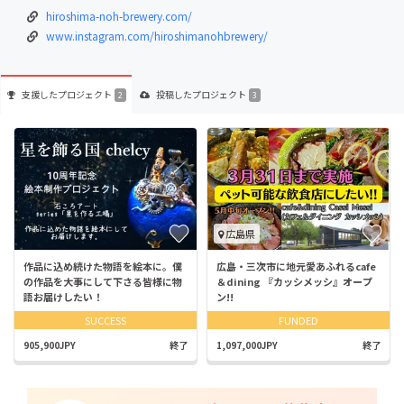
hiroshima-noh-brewery.com/
www.instagram.com/hiroshimanohbrewery/
支援した
プロジェクト
投稿した
プロジェクト
2
3
広島県
作品に込め続けた物語を絵本に。僕
広島・三次市に地元愛あふれるcafe
の作品を大事にして下さる皆様に物
＆dining 『カッシメッシ』オープ
語お届けしたい！
ン!!
SUCCESS
FUNDED
905,900JPY
終了
1,097,000JPY
終了