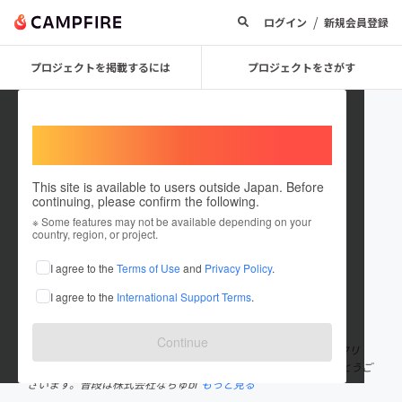
/
ログイン
新規会員登録
プロジェクトを掲載するには
プロジェクトをさがす
Welcome,
International users
This site is available to users outside Japan. Before
continuing, please confirm the following.
nachubio
※ Some features may not be available depending on your
country, region, or project.
プロジェクトオーナー
I agree to the
Terms of Use
and
Privacy Policy
.
これまでに2回支援して3件のプロジェクトを投稿しています
I agree to the
International Support Terms
.
在住国：日本
現在地：広島県
出身国：日本
出身地：広島県
Continue
はじめまして！HIROSHIMA NOH BREWERY（ヒロシマノウブルワリ
ー）の岡田と申します。 私たちのページをご覧いただき、ありがとうご
ざいます。普段は株式会社なちゅbi
もっと見る