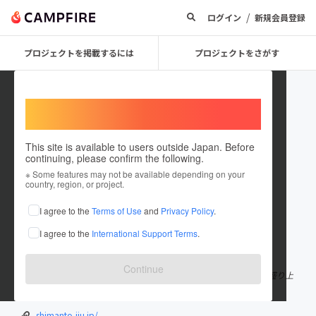
/
ログイン
新規会員登録
プロジェクトを掲載するには
プロジェクトをさがす
Welcome,
International users
This site is available to users outside Japan. Before
continuing, please confirm the following.
mousoushimanto
※ Some features may not be available depending on your
country, region, or project.
プロジェクトオーナー
I agree to the
Terms of Use
and
Privacy Policy
.
これまでに1件のプロジェクトを投稿しています
I agree to the
International Support Terms
.
在住国：日本
現在地：高知県
出身国：日本
出身地：高知県
Continue
妄想しまんとせいかつプロジェクト運営事務局です。 四万十町を盛り上
げるための活動をしています。
shimanto-iju.jp/