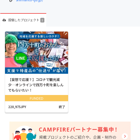
投稿した
プロジェクト
1
【妄想で応援？】コロナで観光減
少…オンラインで四万十町を楽しん
でもらいたい！
FUNDED
220,975JPY
終了