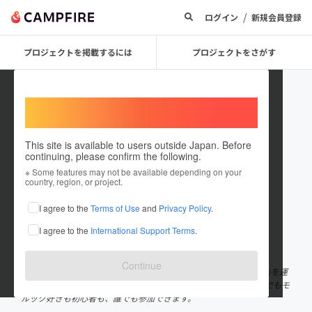
/
ログイン
新規会員登録
プロジェクトを掲載するには
プロジェクトをさがす
Welcome,
International users
This site is available to users outside Japan. Before
continuing, please confirm the following.
molkkyone
※ Some features may not be available depending on your
country, region, or project.
プロジェクトオーナー
I agree to the
Terms of Use
and
Privacy Policy
.
これまでに1件のプロジェクトを投稿しています
I agree to the
International Support Terms
.
在住国：日本
現在地：未設定
出身国：日本
出身地：未設定
Continue
日本全国各地で行われる日本最大規模の大会｢モルワングランプリ｣を運
営しています。 老若男女、ゆるモルもガチモルも、地方でも都心でもモ
ルック好きも初心者も、誰でも参加できます。