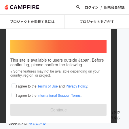
/
ログイン
新規会員登録
プロジェクトを掲載するには
プロジェクトをさがす
Welcome,
International users
This site is available to users outside Japan. Before
continuing, please confirm the following.
みき
※ Some features may not be available depending on your
country, region, or project.
プロジェクトオーナー
I agree to the
Terms of Use
and
Privacy Policy
.
これまでに14回支援して1件のプロジェクトを投稿しています
I agree to the
International Support Terms
.
在住国：日本
現在地：青森県
出身国：日本
出身地：青森県
Continue
青森とサウナとヨガを愛する青森トトノイアテンダント🧖‍♀️青森ヒバサウ
ナカー🚚UNITED AOMORI代表(@unitedaomori37) むつ生まれ八戸育ち
2009ミスね
もっと見る