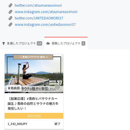
twitter.com/atsumareaoimori
www.instagram.com/atsumareaoimori
twitter.com/UNITEDAOMORI37
www.instagram.com/unitedaomori37
支援した
プロジェクト
投稿した
プロジェクト
14
1
青森県
【起業応援】#青森ヒバサウナカー
誕生♪青森の自然とサウナの魅力を
発信したい！
SUCCESS
1,342,000JPY
終了