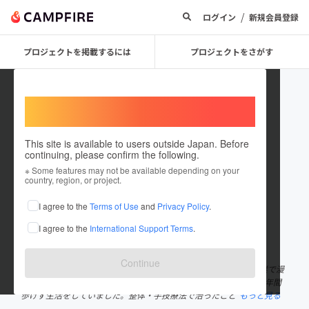
/
ログイン
新規会員登録
プロジェクトを掲載するには
プロジェクトをさがす
Welcome,
International users
This site is available to users outside Japan. Before
continuing, please confirm the following.
松本 恒平
※ Some features may not be available depending on your
country, region, or project.
プロジェクトオーナー
I agree to the
Terms of Use
and
Privacy Policy
.
これまでに14回支援して2件のプロジェクトを投稿しています
I agree to the
International Support Terms
.
在住国：日本
現在地：大阪府
出身国：日本
出身地：島根県
Continue
整体院ボディーケア松本代表の松本恒平です。私は、元々吉本興業で漫
才師をしていました。芸人時代に椎間板ヘルニア、座骨神経痛で1年間
歩けず生活をしていました。整体・手技療法で治ったこと
もっと見る