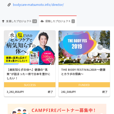
bodycare-matsumoto.info/director/
支援した
プロジェクト
投稿した
プロジェクト
14
2
【病気知らずの体へ】健康の“真
THE BODY FESTIVAL2019 〜健康
実”が詰まった一冊で日本を豊かに
とカラダの祭典〜
したい！
SUCCESS
FUNDED
3,292,050JPY
終了
241,500JPY
終了