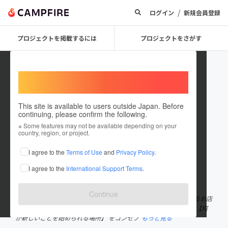
/
ログイン
新規会員登録
プロジェクトを掲載するには
プロジェクトをさがす
Welcome,
International users
This site is available to users outside Japan. Before
continuing, please confirm the following.
mamekichicafe
※ Some features may not be available depending on your
country, region, or project.
プロジェクトオーナー
I agree to the
Terms of Use
and
Privacy Policy
.
これまでに1件のプロジェクトを投稿しています
I agree to the
International Support Terms
.
在住国：日本
現在地：愛知県
出身国：日本
出身地：未設定
Continue
［まめきちcafe］ 愛知県豊田市にある医療・介護の会社が運営するお店
【なんだか元気になれる場所】 【楽しくいきいきと働ける場所】 【何
か新しいことを始められる場所】 をコンセプ
もっと見る