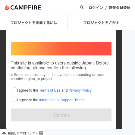
/
ログイン
新規会員登録
プロジェクトを掲載するには
プロジェクトをさがす
Welcome,
International users
This site is available to users outside Japan. Before
continuing, please confirm the following.
macchangogo
※ Some features may not be available depending on your
country, region, or project.
プロジェクトオーナー
I agree to the
Terms of Use
and
Privacy Policy
.
これまでに77回支援して1件のプロジェクトを投稿しています
I agree to the
International Support Terms
.
在住国：日本
現在地：未設定
出身国：日本
出身地：未設定
Continue
投稿した
プロジェクト
1