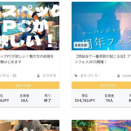
CAMPFIRE for Social Good
CAMPFIRE Creation
CAMPFIREふるさと納税
machi-ya
コミュニティ
都
東京都
ックPCが欲しい！働き方の前提を
【世田谷で一番奇跡が起こる日】ア
実験はじめます
ンフェス2025開催！
ジネス・起
カズキタ
まちづくり・
mote
地域活性化
SUCCESS
SUCCESS
在
支援者
残り
現在
支援者
00JPY
38人
終了
534,762JPY
70人