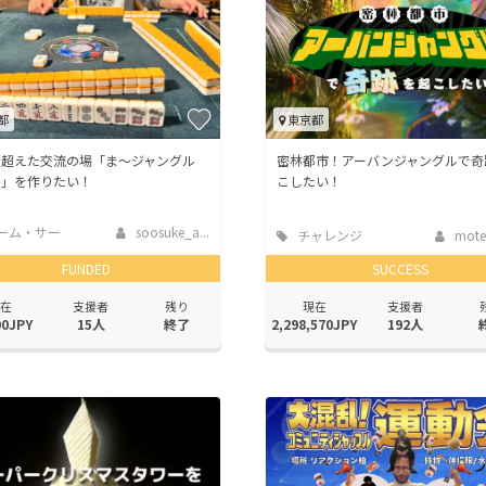
都
東京都
を超えた交流の場「ま〜ジャングル
密林都市！アーバンジャングルで奇
谷」を作りたい！
こしたい！
ーム・サー
soosuke_a...
チャレンジ
mote
開発
FUNDED
SUCCESS
在
支援者
残り
現在
支援者
00JPY
15人
終了
2,298,570JPY
192人