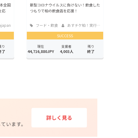
本全国
新型コロナウイルスに負けない！飲食した
を応
つもりで柏の飲食店を応援！
ajapan
フード・飲食
あすチケ柏！実行委員会
店
SUCCESS
残り
現在
支援者
残り
終了
44,716,880JPY
4,003人
終了