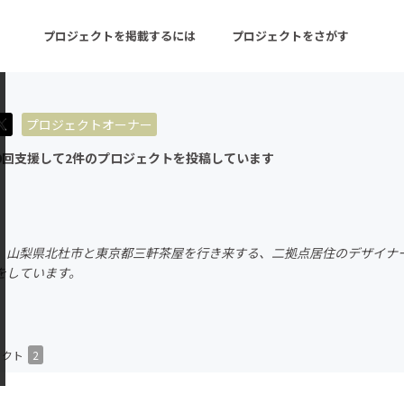
プロジェクトを掲載するには
プロジェクトをさがす
プロジェクトオーナー
ターン
注目の新着プロジェクト
募集終了が近いプロ
9回支援して2件のプロジェクトを投稿しています
音楽
舞台・パフォーマンス
。山梨県北杜市と東京都三軒茶屋を行き来する、二拠点居住のデザイナー
ゲーム・サービス開発
フード・飲食店
をしています。
書籍・雑誌出版
アニメ・漫画
チャレンジ
ビューティー・ヘルス
ェクト
2