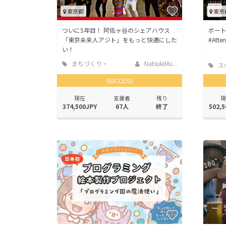
東京都
東京
ついに5年目！ 阿佐ヶ谷のシェアハウス
ボー
「東京未来人アジト」をもっと快適にした
#Att
い！
まちづくり・
NatsukiMu...
ス
地域活性化
SUCCESS
現在
支援者
残り
現
374,500JPY
67人
終了
502,5