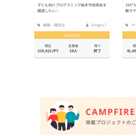
子ども向けプログラミング絵本作成資金を
360
調達したい！
解き
書籍・雑誌出
Eringo17
ゲ
版
ビス
SUCCESS
現在
支援者
残り
現
330,621JPY
38人
終了
41,0