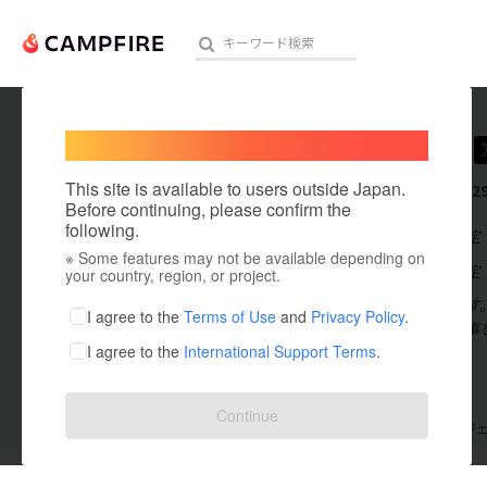
Welcome,
International users
lukahu
人気のプロジェクト
注目のリ
This site is available to users outside Japan.
これまでに2
Before continuing, please confirm the
following.
在住国：未設定
※ Some features may not be available depending on
アート・写真
出身国：未設定
your country, region, or project.
ルカと言います
テクノロジー・ガジェット
I agree to the
Terms of Use
and
Privacy Policy
.
ディングの仕事
I agree to the
International Support Terms
.
映像・映画
ビジネス・起業
Continue
支援した
プロジェクト
29
投稿した
プロジ
まちづくり・地域活性化