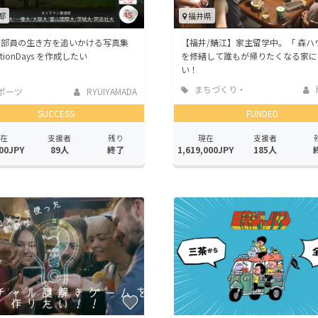
都
福井県
ト部員の生き方を追いかける写真集
【福井/鯖江】家主留学中。「 森ハ
entionDays を作成したい
を修繕して誰もが帰りたくなる家に
い！
まちづくり・
ポーツ
RYUIYAMADA
地域活性化
SUCCESS
FUNDED
在
支援者
残り
現在
支援者
00JPY
89人
終了
1,619,000JPY
185人