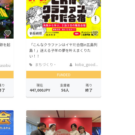
長崎県
跡を起
「こんなクラファンはイヤだ合宿in五島列
島！」迷える子羊の夢を叶えまくりた
い！！
まちづくり・
koba_good...
asobu
地域活性化
FUNDED
残り
現在
支援者
残り
終了
447,000JPY
56人
終了