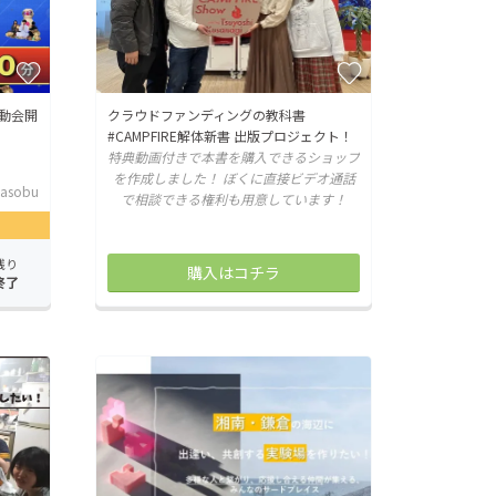
動会開
クラウドファンディングの教科書
#CAMPFIRE解体新書 出版プロジェクト！
特典動画付きで本書を購入できるショップ
を作成しました！ ぼくに直接ビデオ通話
asobu
で相談できる権利も用意しています！
残り
購入はコチラ
終了