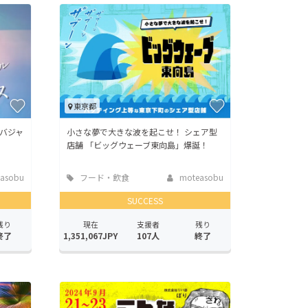
東京都
バジャ
小さな夢で大きな波を起こせ！ シェア型
店舗 「ビッグウェーブ東向島」爆誕！
asobu
フード・飲食
moteasobu
店
SUCCESS
残り
現在
支援者
残り
終了
1,351,067JPY
107人
終了