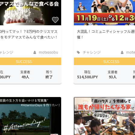
00円ってマっ！？8万円のクリスマス
大混乱！コミュニティシャッフル運
キをモテアマスでみんなで食べたい！
催！
ャレンジ
moteasobu
チャレンジ
mote
SUCCESS
SUCCESS
在
支援者
残り
現在
支援者
00JPY
49人
終了
514,500JPY
93人