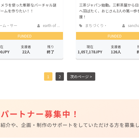
°カメラを使った斬新なバーチャル謎
三茶ジャパン始動。三軒茶屋から日
ゲームを作りたい！！
へ羽ばたく、おじさん3人の第一歩
援！
ーム・サー
earth of ...
まちづくり・
sanch
開発
地域活性化
FUNDED
FUNDED
在
支援者
残り
現在
支援者
00JPY
22人
終了
1,057,178JPY
126人
1
2
次のページ >