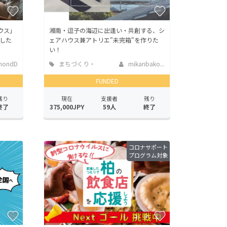
ウス」
湘南・逗子の海辺に出逢い・共創する、シ
した
ェアハウス兼アトリエ"未完箱"を作りた
い！
hondD
まちづくり・
mikanbako...
地域活性化
FUNDED
残り
現在
支援者
残り
終了
375,000JPY
59人
終了
コロナサポート
プログラム対象