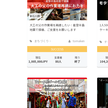
石川県
大工の父の作業場を再建したい：能登半島
1人5
地震で損壊、ご支援をお願いします
ケー
まちづくり・
tomaken
チ
地域活性化
SUCCESS
現在
支援者
残り
現
1,005,000JPY
80人
終了
104,2