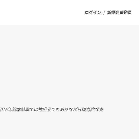
/
ログイン
新規会員登録
ジェクト
もうすぐ公開されます
プロダクト
ファッション
スポーツ
2016年熊本地震では被災者でもありながら精力的な支
ケア
ソーシャルグッド