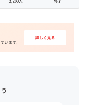
2,203人
終了
ょう