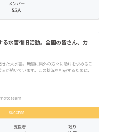
メンバー
55人
化する水害復旧活動。全国の皆さん、力
起きた大水害。無闇に県外の方々に助けを求めるこ
状況が続いています。この状況を打破するために、
mototeam
SUCCESS
支援者
残り