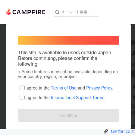
Welcome,
International users
kumamo
人気のプロジェクト
注目のリ
This site is available to users outside Japan.
これまでに1
Before continuing, please confirm the
following.
CAMPFIR
※ Some features may not be available depending on
アート・写真
2020 ソーシャ
your country, region, or project.
テクノロジー・ガジェット
在住国：日本
I agree to the
Terms of Use
and
Privacy Policy
.
出身国：日本
I agree to the
International Support Terms
.
映像・映画
2011年3月
ビジネス・起業
援活動を熊本で展
Continue
まちづくり・地域活性化
kumamoto-
twitter.co