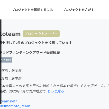
プロジェクトを掲載するには
プロジェクトをさがす
toteam
プロジェクトオーナー
ターン
注目の新着プロジェクト
募集終了が近いプロ
回支援して2件のプロジェクトを投稿しています
Eクラウドファンディングアワード受賞履歴
音楽
舞台・パフォーマンス
ルグッド部門
ゲーム・サービス開発
フード・飲食店
現在地：熊本県
出身地：熊本県
書籍・雑誌出版
アニメ・漫画
の東日本大震災への支援を目的に結成された熊本を拠点にする支援チーム。
チャレンジ
ビューティー・ヘルス
開。2020年7月に九州地方で
もっと見る
team.net/
m/kumamoto_team