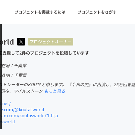
プロジェクトを掲載するには
プロジェクトをさがす
orld
プロジェクトオーナー
ターン
注目の新着プロジェクト
募集終了が近いプロ
回支援して2件のプロジェクトを投稿しています
現在地：千葉県
音楽
舞台・パフォーマンス
出身地：千葉県
トレーターのKOUTAと申します。 『令和の虎』に出演し、25万回を超
ゲーム・サービス開発
フード・飲食店
 現在、マイルストーン
もっと見る
書籍・雑誌出版
アニメ・漫画
.net/
e.com/@koutasworld
チャレンジ
ビューティー・ヘルス
ram.com/koutasworld/?hl=ja
asworld