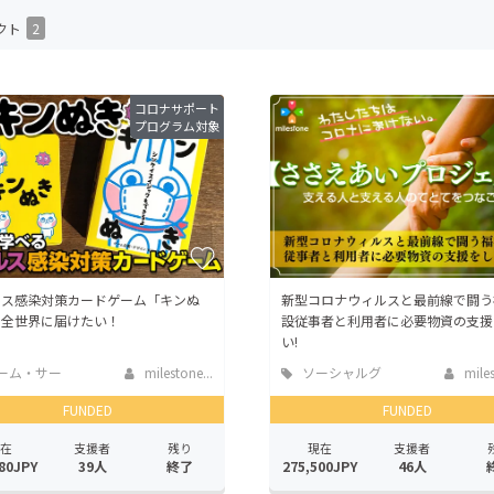
CAMPFIRE for Social Good
CAMPFIRE Creation
クト
2
CAMPFIREふるさと納税
machi-ya
コミュニティ
コロナサポート
プログラム対象
ルス感染対策カードゲーム「キンぬ
新型コロナウィルスと最前線で闘う
を全世界に届けたい！
設従事者と利用者に必要物資の支援
い!
ーム・サー
milestone...
ソーシャルグ
miles
開発
ッド
FUNDED
FUNDED
在
支援者
残り
現在
支援者
80JPY
39人
終了
275,500JPY
46人