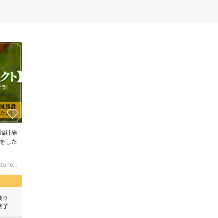
福祉施
をした
tone...
残り
終了