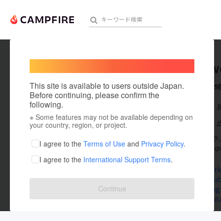
Welcome,
International users
koutasw
人気のプロジェクト
注目のリ
This site is available to users outside Japan.
これまでに9
Before continuing, please confirm the
following.
在住国：日本
※ Some features may not be available depending on
アート・写真
出身国：日本
your country, region, or project.
絵本作家・イラス
テクノロジー・ガジェット
I agree to the
Terms of Use
and
Privacy Policy
.
る)が絶賛発売中
I agree to the
International Support Terms
.
映像・映画
koutasworld
www.youtub
ビジネス・起業
Continue
www.instag
x.com/kout
まちづくり・地域活性化