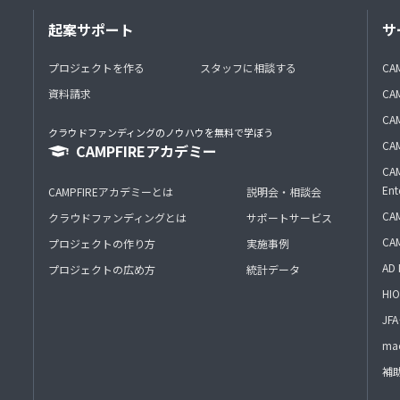
起案サポート
サ
プロジェクトを作る
スタッフに相談する
CA
資料請求
CA
CAM
クラウドファンディングのノウハウを無料で学ぼう
CAM
CAMPFIREアカデミー
CAM
Ent
CAMPFIREアカデミーとは
説明会・相談会
CAM
クラウドファンディングとは
サポートサービス
CA
プロジェクトの作り方
実施事例
AD 
プロジェクトの広め方
統計データ
HIO
J
mac
補