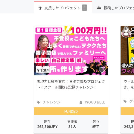
支援した
プロジェクト
9
投稿した
プロジェ
千葉県
表現力と絆を育む！ヲタ芸普及プロジェク
ウィ
ト！スクール開校&記録チャレンジ！
き」
ゲ
チャレンジ
WOOD BELL
ビス
FUNDED
現在
支援者
残り
現
268,500JPY
51人
終了
242,3