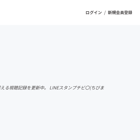
/
ログイン
新規会員登録
ジェクト
もうすぐ公開されます
プロダクト
える視聴記録を更新中。 LINEスタンプチビ〇(ちびま
ファッション
スポーツ
ケア
ソーシャルグッド