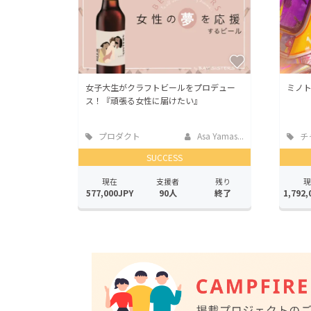
女子大生がクラフトビールをプロデュー
ミノト
ス！『頑張る女性に届けたい』
プロダクト
Asa Yamas...
チ
SUCCESS
現在
支援者
残り
現
577,000JPY
90人
終了
1,792,