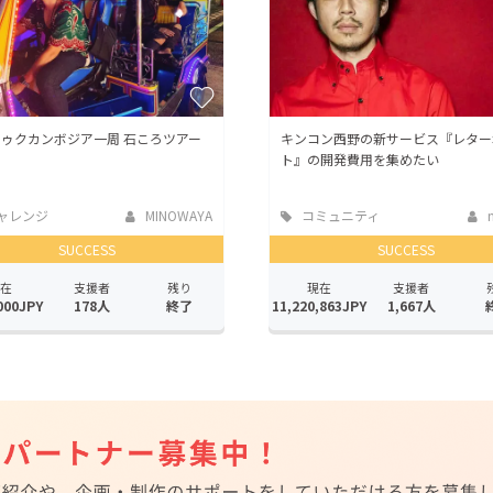
ゥクカンボジア一周 石ころツアー
キンコン西野の新サービス『レター
ト』の開発費用を集めたい
ャレンジ
MINOWAYA
コミュニティ
n
SUCCESS
SUCCESS
在
支援者
残り
現在
支援者
000JPY
178人
終了
11,220,863JPY
1,667人