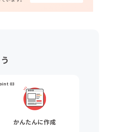
ょう
oint 03
かんたんに作成