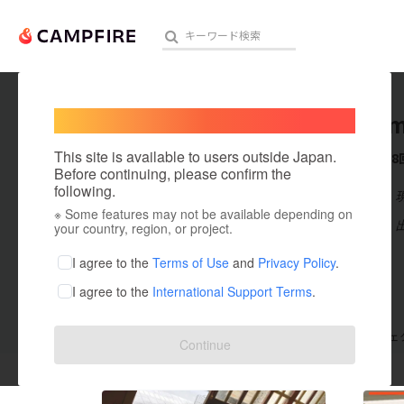
Welcome,
International users
kosuke
人気のプロジェクト
注目のリ
This site is available to users outside Japan.
これまでに8
Before continuing, please confirm the
following.
在住国：日本
※ Some features may not be available depending on
アート・写真
出身国：日本
your country, region, or project.
テクノロジー・ガジェット
I agree to the
Terms of Use
and
Privacy Policy
.
I agree to the
International Support Terms
.
映像・映画
ビジネス・起業
支援した
プロジェクト
8
投稿した
プロジェ
Continue
まちづくり・地域活性化