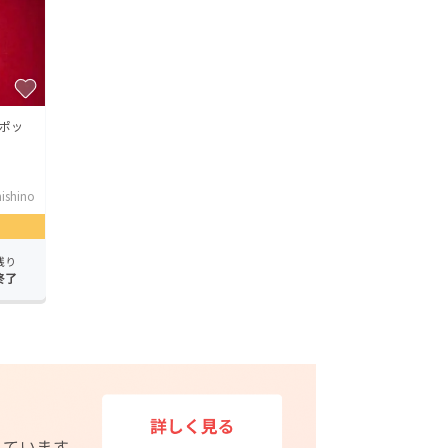
ポッ
ishino
残り
終了