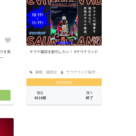
りを実
サウナ雑誌を創刊したい！ #サウナランド
ー
書籍・雑誌出
サウナランド製作委員会
版
SUCCESS
現在
残り
4316冊
終了