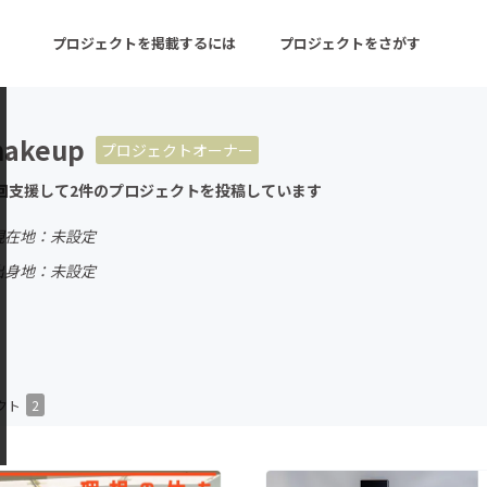
プロジェクトを掲載するには
プロジェクトをさがす
makeup
プロジェクトオーナー
ターン
注目の新着プロジェクト
募集終了が近いプロ
回支援して2件のプロジェクトを投稿しています
現在地：未設定
音楽
舞台・パフォーマンス
出身地：未設定
ゲーム・サービス開発
フード・飲食店
書籍・雑誌出版
アニメ・漫画
チャレンジ
ビューティー・ヘルス
クト
2