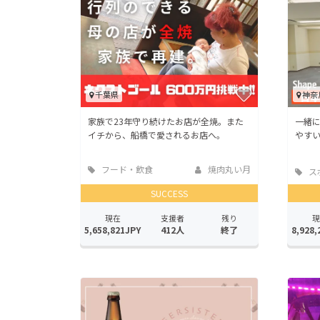
千葉県
神奈
家族で23年守り続けたお店が全焼。また
一緒
イチから、船橋で愛されるお店へ。
やす
フード・飲食
焼肉丸い月
ス
店
SUCCESS
現在
支援者
残り
現
5,658,821JPY
412人
終了
8,928,