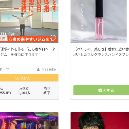
CAMPFIRE for Social Good
CAMPFIRE Creation
CAMPFIREふるさと納税
machi-ya
コミュニティ
川県
に理想の体を作る「初心者が日本一来
【わたしの、美しさ】香水に近い香
いジム」を横浜に作ります！
現させたフレグランスハンドスプレ
ポーツ
Naasuke
SUCCESS
在
支援者
残り
購入する
255JPY
1,104人
終了