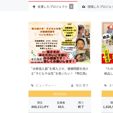
支援した
プロジェクト
4
投稿した
プロジェ
北海道
“水素吸入器”を導入させ、健康問題を抱え
「た
る“子どもや女性”を救いたい！『帯広発』
絶品
ビューティー・
堀合 寛子
ま
ヘルスケア
地域
SUCCESS
現在
支援者
残り
現
868,311JPY
80人
終了
1,826,