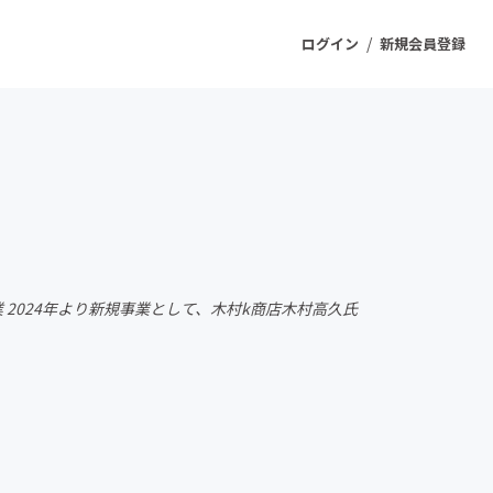
/
ログイン
新規会員登録
ジェクト
もうすぐ公開されます
プロダクト
業 2024年より新規事業として、木村k商店木村高久氏
ファッション
スポーツ
ケア
ソーシャルグッド