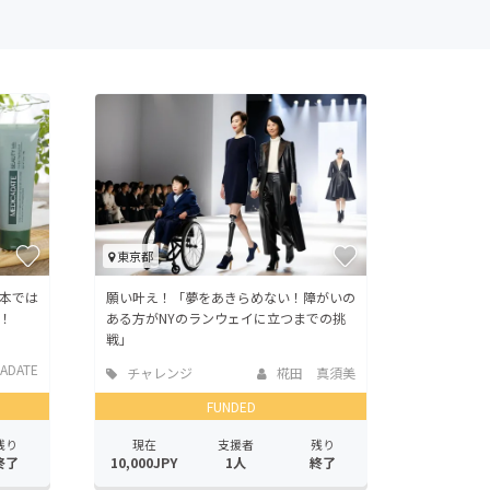
東京都
本では
願い叶え！「夢をあきらめない！障がいの
！
ある方がNYのランウェイに立つまでの挑
戦」
ADATE
チャレンジ
椛田 真須美
FUNDED
残り
現在
支援者
残り
終了
10,000JPY
1人
終了