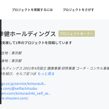
プロジェクトを掲載するには
プロジェクトをさがす
幸健ホールディングス
プロジェクトオーナー
ターン
注目の新着プロジェクト
募集終了が近いプロ
回支援して1件のプロジェクトを投稿しています
現在地：東京都
音楽
舞台・パフォーマンス
出身地：東京都
ルディングス 2001年4月設立 健康事業 研修事業 コーチ・コンサル事
ゲーム・サービス開発
フード・飲食店
約を結び、セルフ足つぼ
もっと見る
書籍・雑誌出版
アニメ・漫画
s.co.jp/service/kimurasik...
e.com/@selfashitsubo
チャレンジ
ビューティー・ヘルス
am.com/kimurashiki_self_as...
-k-shouten.com/