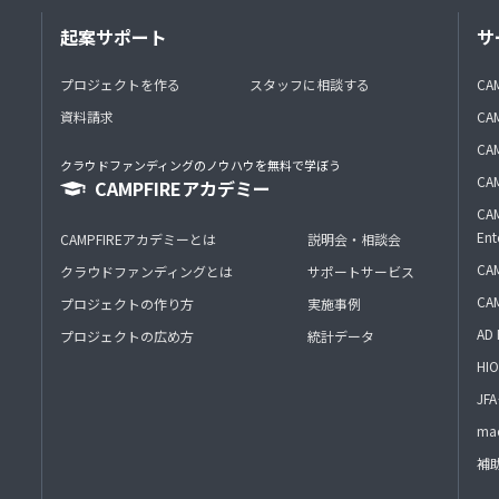
起案サポート
サ
プロジェクトを作る
スタッフに相談する
CA
資料請求
CA
CAM
クラウドファンディングのノウハウを無料で学ぼう
CAM
CAMPFIREアカデミー
CAM
Ent
CAMPFIREアカデミーとは
説明会・相談会
CAM
クラウドファンディングとは
サポートサービス
CA
プロジェクトの作り方
実施事例
AD 
プロジェクトの広め方
統計データ
HIO
J
mac
補