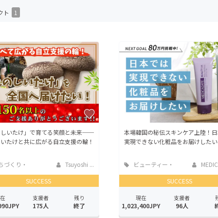
CAMPFIRE for Social Good
CAMPFIRE Creation
クト
1
CAMPFIREふるさと納税
machi-ya
コミュニティ
のしいたけ」で育てる笑顔と未来──
本場韓国の秘伝スキンケア上陸！日
しいたけと共に広がる自立支援の輪！
実現できない化粧品をお届けしたい
ちづくり・
Tsuyoshi ...
ビューティー・
MEDIC
活性化
ヘルスケア
SUCCESS
SUCCESS
在
支援者
残り
現在
支援者
990JPY
175人
終了
1,023,400JPY
96人