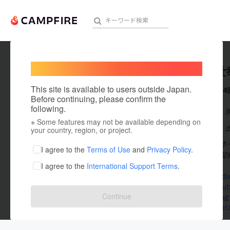
Welcome,
International users
株式会社
人気のプロジェクト
注目のリ
This site is available to users outside Japan.
これまでに4
Before continuing, please confirm the
following.
在住国：日本
※ Some features may not be available depending on
アート・写真
出身国：日本
your country, region, or project.
株式会社幸健ホー
テクノロジー・ガジェット
I agree to the
Terms of Use
and
Privacy Policy
.
とパートナー契
I agree to the
International Support Terms
.
映像・映画
kokenholding
www.youtub
ビジネス・起業
Continue
www.instagr
www.kimura
まちづくり・地域活性化