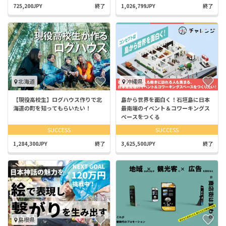
725,200JPY
終了
1,026,799JPY
終了
北海道
沖縄県
【現役高校生】ログハウス作りで北
島から世界を面白く！石垣島に日本
海道の町を知ってもらいたい！
最南端のイベント＆コワーキングス
ペースをつくる
SUCCESS
SUCCESS
1,284,300JPY
終了
3,625,500JPY
終了
島根県