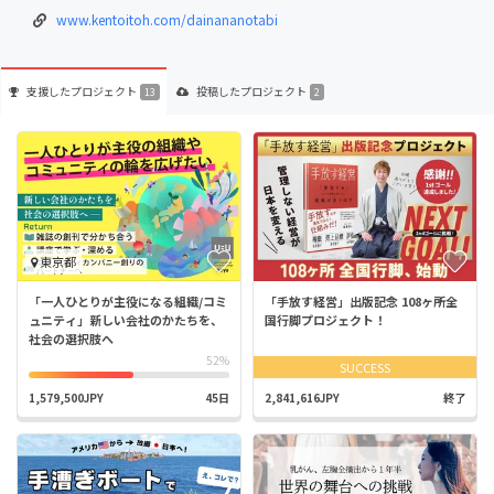
www.kentoitoh.com/dainananotabi
支援した
プロジェクト
投稿した
プロジェクト
13
2
東京都
「一人ひとりが主役になる組織/コミ
「手放す経営」出版記念 108ヶ所全
ュニティ」新しい会社のかたちを、
国行脚プロジェクト！
社会の選択肢へ
52%
SUCCESS
1,579,500JPY
45日
2,841,616JPY
終了