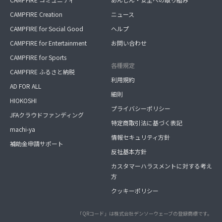
CAMPFIRE Creation
ニュース
CAMPFIRE for Social Good
ヘルプ
CAMPFIRE for Entertainment
お問い合わせ
CAMPFIRE for Sports
各種規定
CAMPFIRE ふるさと納税
利用規約
AD FOR ALL
細則
HIOKOSHI
プライバシーポリシー
JFAクラウドファンディング
特定商取引法に基づく表記
machi-ya
情報セキュリティ方針
補助金申請サポート
反社基本方針
カスタマーハラスメントに対する考え
方
クッキーポリシー
「QRコード」は株式会社デンソーウェーブの登録商標です。