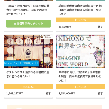
【出雲・神在月から】日本神話の魅
成田山新勝寺の商店の新たな一足を!
力を"絵"で表現し、コロナの時代
日本中の商店を助ける新たな一歩に
に”繋がり”を！
したい!!
FUNDED
出雲個展前売りチケット
93,500JPY
終了
ゲストハウスを泊まれる図書館に生
2020年に向け、世界196ヵ国の着物
まれ変わらせたい！
を制作！日本の伝統美で世界をひと
つに！
SUCCESS
FUNDED
1,369,277JPY
終了
4,054,000JPY
終了