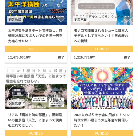
群馬県
東京都
太平洋を手漕ぎボートで横断し、無
モナコで開催されるショーに日本人
帰国25年に及ぶ人力での世界一周を
モデルとして立ちたい！世界の舞台
完結させたい！
への挑戦
SUCCESS
FUNDED
12,475,000JPY
終了
1,226,776JPY
終了
群馬県
リアル「精神と時の部屋」。湖畔沿
2023人の祈りを宇宙に飛ばす！ シン
いの絶景宿「天竺」に泊まって現実
時代を願い語らう大忘年会を開催し
を忘れてほしい。
たい！
FUNDED
FUNDED