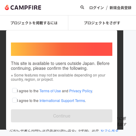
/
ログイン
新規会員登録
プロジェクトを掲載するには
プロジェクトをさがす
Welcome,
International users
This site is available to users outside Japan. Before
continuing, please confirm the following.
kento itoh
※ Some features may not be available depending on your
country, region, or project.
プロジェクトオーナー
I agree to the
Terms of Use
and
Privacy Policy
.
これまでに13回支援して2件のプロジェクトを投稿しています
I agree to the
International Support Terms
.
在住国：日本
現在地：千葉県
出身国：日本
出身地：北海道
Continue
大学時代に宇宙開発を目指す中で地球のエコシステムの素晴らしさに感
動したことから、環境問題や社会問題の解決を志す。 その糸口を見出す
ために卒業と同時に世界放浪の旅に出る。6年間、世界
もっと見る