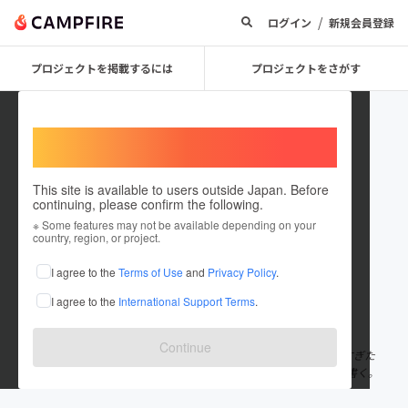
/
ログイン
新規会員登録
プロジェクトを掲載するには
プロジェクトをさがす
Welcome,
International users
This site is available to users outside Japan. Before
continuing, please confirm the following.
たこやき先生かわひー
※ Some features may not be available depending on your
country, region, or project.
プロジェクトオーナー
I agree to the
Terms of Use
and
Privacy Policy
.
これまでに13回支援して2件のプロジェクトを投稿しています
I agree to the
International Support Terms
.
在住国：日本
現在地：大阪府
出身国：日本
出身地：大阪府
Continue
子ども無料のたこやき屋を5年。 うっかりこの場所が大切になりすぎた
ので、外でも稼げるようになろうとしています。 その過程を全部書く。