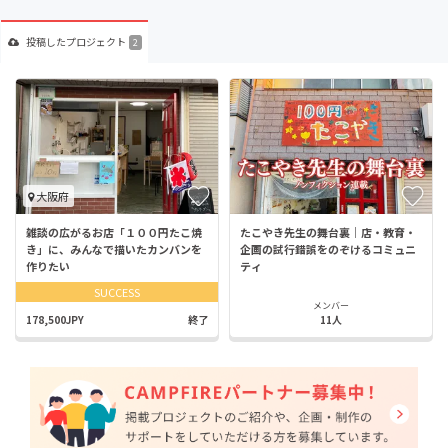
投稿した
プロジェクト
2
大阪府
雑談の広がるお店「１００円たこ焼
たこやき先生の舞台裏｜店・教育・
き」に、みんなで描いたカンバンを
企画の試行錯誤をのぞけるコミュニ
作りたい
ティ
SUCCESS
メンバー
178,500JPY
終了
11人