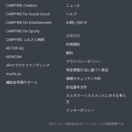
CAMPFIRE Creation
ニュース
CAMPFIRE for Social Good
ヘルプ
CAMPFIRE for Entertainment
お問い合わせ
CAMPFIRE for Sports
各種規定
CAMPFIRE ふるさと納税
利用規約
AD FOR ALL
細則
HIOKOSHI
プライバシーポリシー
JFAクラウドファンディング
特定商取引法に基づく表記
machi-ya
情報セキュリティ方針
補助金申請サポート
反社基本方針
カスタマーハラスメントに対する考え
方
クッキーポリシー
「QRコード」は株式会社デンソーウェーブの登録商標です。