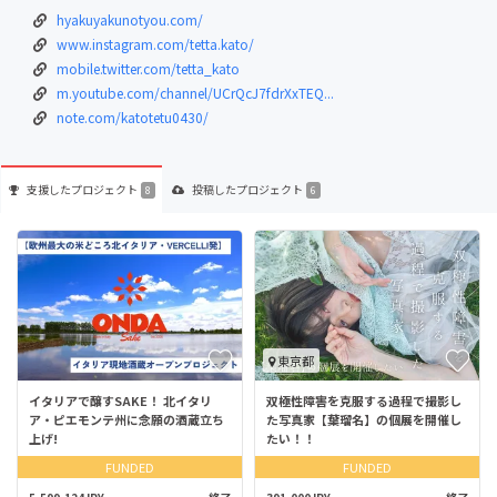
hyakuyakunotyou.com/
www.instagram.com/tetta.kato/
mobile.twitter.com/tetta_kato
m.youtube.com/channel/UCrQcJ7fdrXxTEQ...
note.com/katotetu0430/
支援した
プロジェクト
投稿した
プロジェクト
8
6
東京都
イタリアで醸すSAKE！ 北イタリ
双極性障害を克服する過程で撮影し
ア・ピエモンテ州に念願の酒蔵立ち
た写真家【葉瑠名】の個展を開催し
上げ!
たい！！
FUNDED
FUNDED