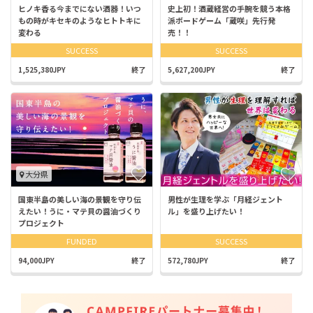
ヒノキ香る今までにない酒器！いつ
史上初！酒蔵経営の手腕を競う本格
もの時がキセキのようなヒトトキに
派ボードゲーム「蔵咲」先行発
変わる
売！！
SUCCESS
SUCCESS
1,525,380JPY
終了
5,627,200JPY
終了
大分県
国東半島の美しい海の景観を守り伝
男性が生理を学ぶ「月経ジェント
えたい！うに・マテ貝の醤油づくり
ル」を盛り上げたい！
プロジェクト
FUNDED
SUCCESS
94,000JPY
終了
572,780JPY
終了