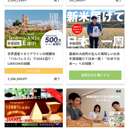
5,599,124JPY
終了
391,000JPY
終了
福岡県
福岡県
世界遺産イタリアワインの銘醸地
嘉麻の大自然が生んだ美味しいお米
「バルバレスコ」でSAKE造り！
を直接届けて日本一周！「お米で日
LIBROMの挑戦
本一」への挑戦！
SUCCESS
極源流米を購入する
3,586,000JPY
終了