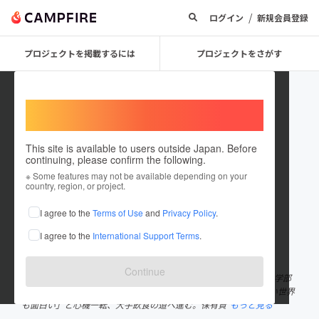
/
ログイン
新規会員登録
プロジェクトを掲載するには
プロジェクトをさがす
Welcome,
International users
This site is available to users outside Japan. Before
continuing, please confirm the following.
katotetu
※ Some features may not be available depending on your
country, region, or project.
プロジェクトオーナー
I agree to the
Terms of Use
and
Privacy Policy
.
これまでに8回支援して6件のプロジェクトを投稿しています
I agree to the
International Support Terms
.
在住国：日本
現在地：福岡県
出身国：日本
出身地：福岡県
Continue
福岡県北九州市1992年生まれ。 折尾愛真高校→北九州市立大学法学部
法律学科卒業後、司法書士事務所に就職が決まるが「全く知らない世界
も面白い」と心機一転、大手飲食の道へ進む。保有資
もっと見る