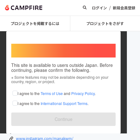
/
ログイン
新規会員登録
プロジェクトを掲載するには
プロジェクトをさがす
Welcome,
International users
This site is available to users outside Japan. Before
continuing, please confirm the following.
karadawork_kb
※ Some features may not be available depending on your
country, region, or project.
プロジェクトオーナー
I agree to the
Terms of Use
and
Privacy Policy
.
これまでに1件のプロジェクトを投稿しています
I agree to the
International Support Terms
.
在住国：日本
現在地：新潟県
出身国：日本
出身地：新潟県
Continue
twitter.com/kuwama_manami
www.facebook.com/manami.kuwama
www.instagram.com/manakwm/