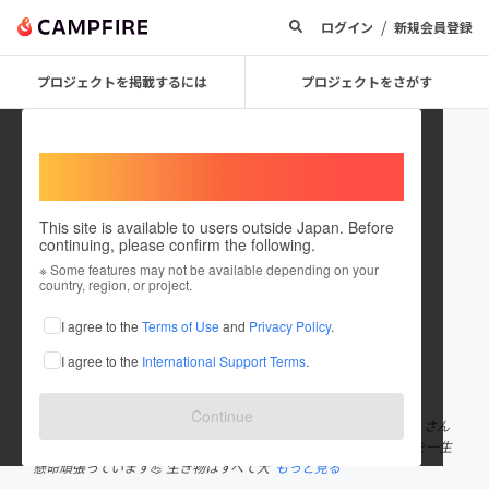
/
ログイン
新規会員登録
プロジェクトを掲載するには
プロジェクトをさがす
Welcome,
International users
This site is available to users outside Japan. Before
continuing, please confirm the following.
kammosquito
※ Some features may not be available depending on your
country, region, or project.
プロジェクトオーナー
I agree to the
Terms of Use
and
Privacy Policy
.
これまでに1件のプロジェクトを投稿しています
I agree to the
International Support Terms
.
在住国：日本
現在地：愛知県
出身国：日本
出身地：愛知県
Continue
はじめまして。 こよなく蚊(カム)を愛して、オリジナルカムをたくさん
描いてます🎨 現在中学3年生👦 特別支援クラスで自分の出来る事を一生
懸命頑張っています💪 生き物はすべて大
もっと見る