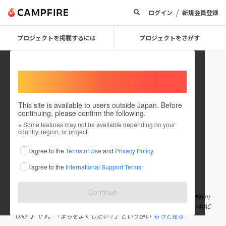
/
ログイン
新規会員登録
プロジェクトを掲載するには
プロジェクトをさがす
Welcome,
International users
This site is available to users outside Japan. Before
continuing, please confirm the following.
カマコン万博
※ Some features may not be available depending on your
country, region, or project.
プロジェクトオーナー
I agree to the
Terms of Use
and
Privacy Policy
.
これまでに1件のプロジェクトを投稿しています
I agree to the
International Support Terms
.
在住国：日本
現在地：神奈川県
出身国：日本
出身地：神奈川県
Continue
こんにちは。カマコン万博プロジェクトチームです。 私たちは、神奈川
県鎌倉市から生まれた地域活性化を全力で支援する【カマコン（KAMAC
ON）】です。「まちをよくしたい！」という想い
もっと見る