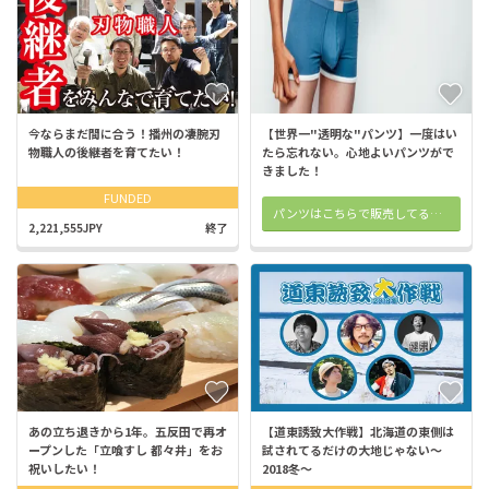
今ならまだ間に合う！播州の凄腕刃
【世界一"透明な"パンツ】一度はい
物職人の後継者を育てたい！
たら忘れない。心地よいパンツがで
きました！
FUNDED
パンツはこちらで販売してるよ！！
2,221,555JPY
終了
あの立ち退きから1年。五反田で再オ
【道東誘致大作戦】北海道の東側は
ープンした「立喰すし 都々井」をお
試されてるだけの大地じゃない〜
祝いしたい！
2018冬〜