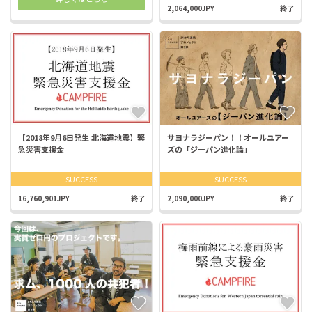
2,064,000JPY
終了
【2018年9月6日発生 北海道地震】緊
サヨナラジーパン！！オールユアー
急災害支援金
ズの「ジーパン進化論」
SUCCESS
SUCCESS
16,760,901JPY
終了
2,090,000JPY
終了