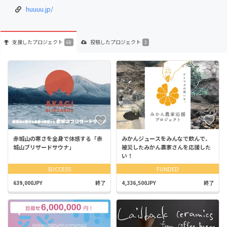
huuuu.jp/
支援した
プロジェクト
投稿した
プロジェクト
68
3
赤城山の寒さを全身で体感する「赤
みかんジュースをみんなで飲んで、
城山ブリザードサウナ」
被災したみかん農家さんを応援した
い！
SUCCESS
FUNDED
639,000JPY
終了
4,336,500JPY
終了