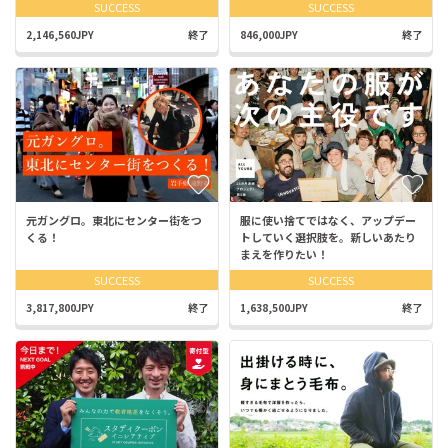
SUCCESS
SUCCESS
2,146,560JPY
終了
846,000JPY
終了
元ガングロ。東北にセンター街をつ
服に使い捨てではなく、アップデー
くる！
トしていく選択肢を。新しいあたり
まえを作りたい！
SUCCESS
SUCCESS
3,817,800JPY
終了
1,638,500JPY
終了