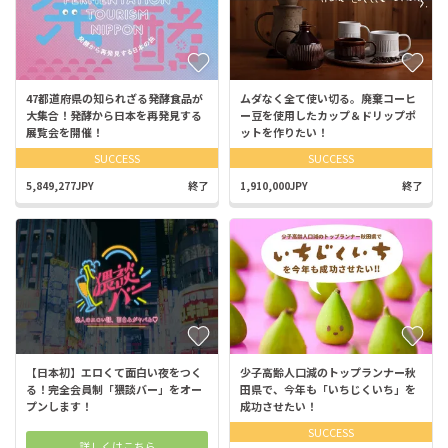
47都道府県の知られざる発酵食品が
ムダなく全て使い切る。廃棄コーヒ
大集合！発酵から日本を再発見する
ー豆を使用したカップ＆ドリップポ
展覧会を開催！
ットを作りたい！
SUCCESS
SUCCESS
5,849,277JPY
終了
1,910,000JPY
終了
【日本初】エロくて面白い夜をつく
少子高齢人口減のトップランナー秋
る！完全会員制「猥談バー」をオー
田県で、今年も「いちじくいち」を
プンします！
成功させたい！
SUCCESS
詳しくはこちら