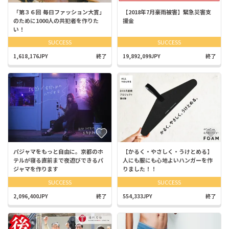
「第３６回 毎日ファッション大賞」
【2018年7月豪雨被害】緊急災害支
のために1000人の共犯者を作りた
援金
い！
SUCCESS
SUCCESS
1,618,176JPY
終了
19,892,099JPY
終了
パジャマをもっと自由に。京都のホ
【かるく・やさしく・うけとめる】
テルが寝る直前まで夜遊びできるパ
人にも服にも心地よいハンガーを作
ジャマを作ります
りました！！
SUCCESS
SUCCESS
2,096,400JPY
終了
554,333JPY
終了