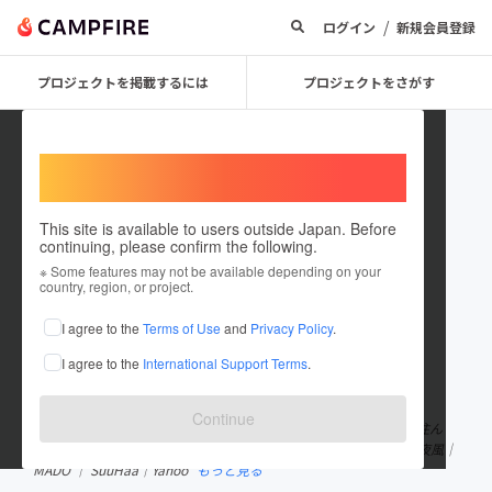
/
ログイン
新規会員登録
プロジェクトを掲載するには
プロジェクトをさがす
Welcome,
International users
This site is available to users outside Japan. Before
continuing, please confirm the following.
kakijiro
※ Some features may not be available depending on your
country, region, or project.
プロジェクトオーナー
I agree to the
Terms of Use
and
Privacy Policy
.
これまでに68回支援して3件のプロジェクトを投稿しています
I agree to the
International Support Terms
.
在住国：日本
現在地：長野県
出身国：日本
出身地：大阪府
Continue
Huuuu inc.代表。全国47都道府県を編集するお仕事。長野に移り住ん
で、自然を愛でています。縦より横。仮想より現場。ジモコロ｜ 夜風｜
MADO ｜ SuuHaa｜Yahoo
もっと見る