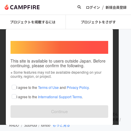
/
ログイン
新規会員登録
プロジェクトを掲載するには
プロジェクトをさがす
Welcome,
International users
This site is available to users outside Japan. Before
continuing, please confirm the following.
kakijiro
※ Some features may not be available depending on your
country, region, or project.
プロジェクトオーナー
I agree to the
Terms of Use
and
Privacy Policy
.
これまでに68回支援して3件のプロジェクトを投稿しています
I agree to the
International Support Terms
.
在住国：日本
現在地：長野県
出身国：日本
出身地：大阪府
Continue
Huuuu inc.代表。全国47都道府県を編集するお仕事。長野に移り住ん
で、自然を愛でています。縦より横。仮想より現場。ジモコロ｜ 夜風｜
MADO ｜ SuuHaa｜Yahoo
もっと見る