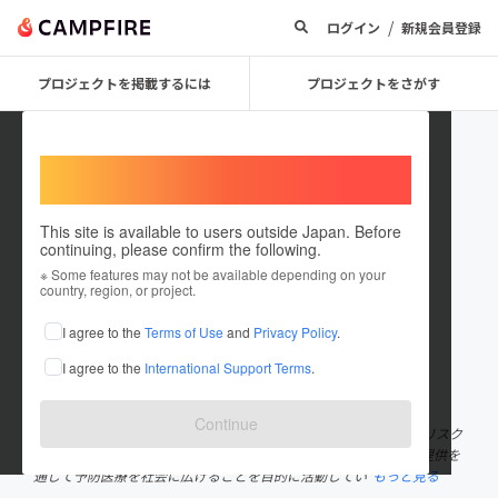
/
ログイン
新規会員登録
プロジェクトを掲載するには
プロジェクトをさがす
Welcome,
International users
This site is available to users outside Japan. Before
continuing, please confirm the following.
NPO法人女性予防医療推進機構
※ Some features may not be available depending on your
country, region, or project.
プロジェクトオーナー
I agree to the
Terms of Use
and
Privacy Policy
.
これまでに4回支援して1件のプロジェクトを投稿しています
I agree to the
International Support Terms
.
在住国：日本
現在地：未設定
出身国：日本
出身地：東京都
Continue
NPO法人女性予防医療推進機構は、子宮頸がんや性感染症、不妊リスク
など女性特有の健康課題に対し、正しい知識の普及と検査機会の提供を
通じて予防医療を社会に広げることを目的に活動してい
もっと見る