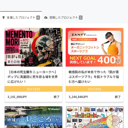
支援した
プロジェクト
投稿した
プロジェクト
4
1
その他
【日本の死生観をニューヨークへ】
敏感肌の私が本気で作った『肌が喜
ポップに真面目に死を語る場を世界
ぶスポーツブラ』を肌トラブルで悩
に広げたい！
む方へ届けたい
SUCCESS
SUCCESS
3,101,000JPY
終了
3,244,840JPY
終了