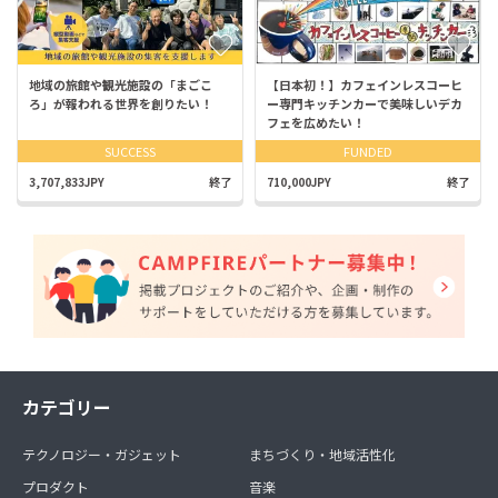
地域の旅館や観光施設の「まごこ
【日本初！】カフェインレスコーヒ
ろ」が報われる世界を創りたい！
ー専門キッチンカーで美味しいデカ
フェを広めたい！
SUCCESS
FUNDED
3,707,833JPY
終了
710,000JPY
終了
カテゴリー
テクノロジー・ガジェット
まちづくり・地域活性化
プロダクト
音楽