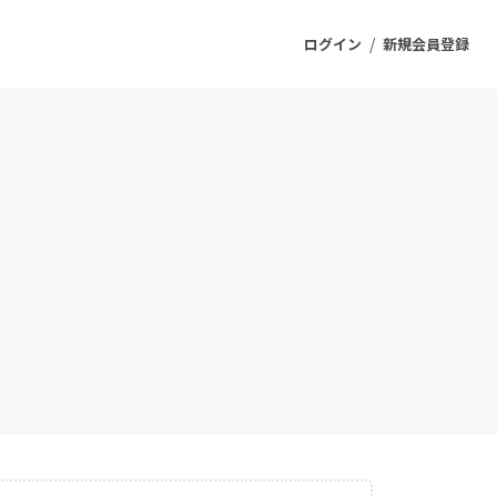
/
ログイン
新規会員登録
ジェクト
もうすぐ公開されます
プロダクト
ファッション
スポーツ
ケア
ソーシャルグッド