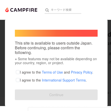
Welcome,
International users
japanki
人気のプロジェクト
注目のリ
This site is available to users outside Japan.
これまでに1
Before continuing, please confirm the
following.
在住国：日本
※ Some features may not be available depending on
アート・写真
出身国：日本
your country, region, or project.
テクノロジー・ガジェット
I agree to the
Terms of Use
and
Privacy Policy
.
I agree to the
International Support Terms
.
映像・映画
ビジネス・起業
支援した
プロジェクト
0
投稿した
プロジェ
Continue
まちづくり・地域活性化