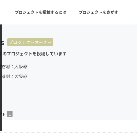
プロジェクトを掲載するには
プロジェクトをさがす
ds
プロジェクトオーナー
ターン
注目の新着プロジェクト
募集終了が近いプロ
件のプロジェクトを投稿しています
現在地：大阪府
音楽
舞台・パフォーマンス
出身地：大阪府
ゲーム・サービス開発
フード・飲食店
書籍・雑誌出版
アニメ・漫画
チャレンジ
ビューティー・ヘルス
クト
1