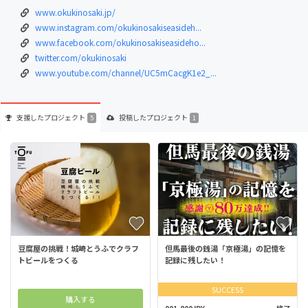
www.okukinosaki.jp/
www.instagram.com/okukinosakiseasideh...
www.facebook.com/okukinosakiseasideho...
twitter.com/okukinosaki
www.youtube.com/channel/UC5mCacgK1e2_...
支援した
プロジェクト
投稿した
プロジェクト
5
1
豆腐屋の挑戦！城崎とうふでクラフ
但馬最後の銭湯「京極湯」の記憶を
トビールをつくる
記録に残したい！
SUCCESS
購入する