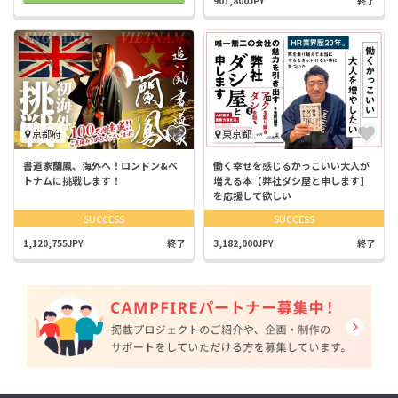
901,800JPY
終了
京都府
東京都
書道家蘭鳳、海外へ！ロンドン&ベ
働く幸せを感じるかっこいい大人が
トナムに挑戦します！
増える本【弊社ダシ屋と申します】
を応援して欲しい
SUCCESS
SUCCESS
1,120,755JPY
終了
3,182,000JPY
終了