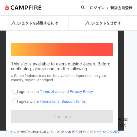
/
ログイン
新規会員登録
プロジェクトを掲載するには
プロジェクトをさがす
Welcome,
International users
This site is available to users outside Japan. Before
continuing, please confirm the following.
OKUKINOSAKI SEASIDE HOTEL
※ Some features may not be available depending on your
country, region, or project.
プロジェクトオーナー
I agree to the
Terms of Use
and
Privacy Policy
.
これまでに5回支援して1件のプロジェクトを投稿しています
I agree to the
International Support Terms
.
在住国：日本
現在地：未設定
出身国：日本
出身地：未設定
Continue
「誕生のうら」と呼ばれる場所にある静かなホテル。 はるか昔、神が誕
生した地であるという伝説が残る神秘的な場所。その名の通り、あなた
はこの場所の滞在を通して、まるで生まれ変わったかの
もっと見る