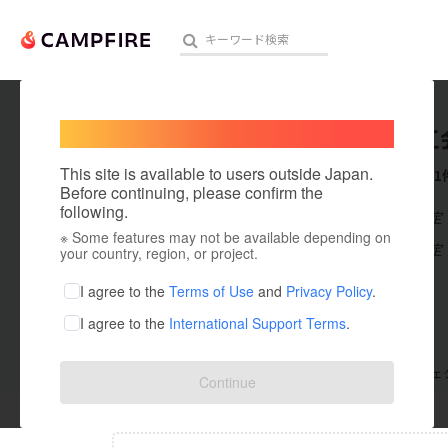
Welcome,
International users
犬山商工
人気のプロジェクト
注目のリ
This site is available to users outside Japan.
これまでに1
Before continuing, please confirm the
following.
在住国：未設定
※ Some features may not be available depending on
アート・写真
出身国：未設定
your country, region, or project.
テクノロジー・ガジェット
I agree to the
Terms of Use
and
Privacy Policy
.
I agree to the
International Support Terms
.
映像・映画
ビジネス・起業
支援した
プロジェクト
0
投稿した
プロジェ
Continue
まちづくり・地域活性化