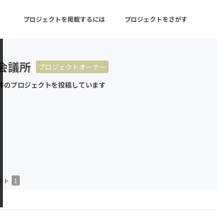
プロジェクトを掲載するには
プロジェクトをさがす
会議所
プロジェクトオーナー
ターン
注目の新着プロジェクト
募集終了が近いプロ
件のプロジェクトを投稿しています
音楽
舞台・パフォーマンス
ゲーム・サービス開発
フード・飲食店
書籍・雑誌出版
アニメ・漫画
チャレンジ
ビューティー・ヘルス
クト
1