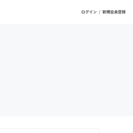
/
ログイン
新規会員登録
ジェクト
もうすぐ公開されます
プロダクト
ファッション
スポーツ
ケア
ソーシャルグッド