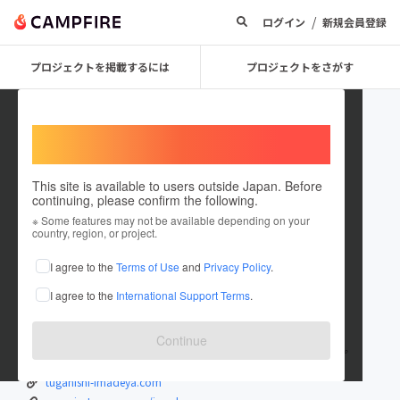
/
ログイン
新規会員登録
プロジェクトを掲載するには
プロジェクトをさがす
Welcome,
International users
This site is available to users outside Japan. Before
continuing, please confirm the following.
imadeya
※ Some features may not be available depending on your
country, region, or project.
プロジェクトオーナー
I agree to the
Terms of Use
and
Privacy Policy
.
これまでに3回支援して1件のプロジェクトを投稿しています
I agree to the
International Support Terms
.
在住国：日本
現在地：未設定
出身国：日本
出身地：未設定
Continue
料理人歴40年の現役僧侶が考える薬膳料理/薬膳から心身を健康に。
tuganishi-imadeya.com