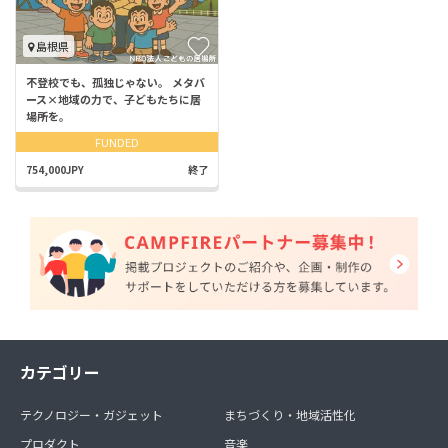
島根県
不登校でも、孤独じゃない。 メタバ
ース×地域の力で、⼦どもたちに居
場所を。
FUNDED
754,000JPY
終了
カテゴリー
テクノロジー・ガジェット
まちづくり・地域活性化
プロダクト
音楽