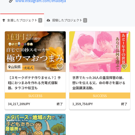
www.instagram.com/imadeya
支援した
プロジェクト
投稿した
プロジェクト
3
1
山梨県
【スモークポテチ作りません？】手
世界でたった20人の重度障害の娘、
軽におつまみを作れる充電式燻製
想いを伝える父。命の尊さを届ける
器。タラコや枝豆も
全国講演活動。
SUCCESS
SUCCESS
34,217,209JPY
終了
1,359,750JPY
終了