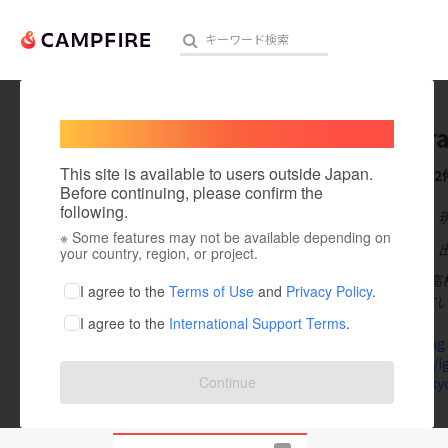
Welcome,
International users
iGEM Gr
人気のプロジェクト
注目のリ
This site is available to users outside Japan.
これまでに2
Before continuing, please confirm the
following.
在住国：日本
※ Some features may not be available depending on
アート・写真
出身国：日本
your country, region, or project.
こんにちは！高校
テクノロジー・ガジェット
I agree to the
Terms of Use
and
Privacy Policy
.
7人で活動していま
I agree to the
International Support Terms
.
映像・映画
www.instag
note.com/i
ビジネス・起業
Continue
grand-tokyo
まちづくり・地域活性化