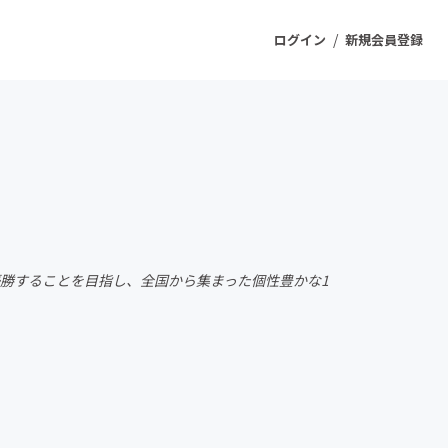
/
ログイン
新規会員登録
ジェクト
もうすぐ公開されます
プロダクト
会で優勝することを目指し、全国から集まった個性豊かな1
ファッション
スポーツ
ケア
ソーシャルグッド