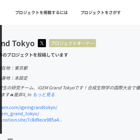
プロジェクトを掲載するには
プロジェクトをさがす
and Tokyo
プロジェクトオーナー
ターン
注目の新着プロジェクト
募集終了が近いプロ
件のプロジェクトを投稿しています
現在地：東京都
音楽
舞台・パフォーマンス
出身地：未設定
生の研究チーム、iGEM Grand Tokyoです！合成生物学の国際大
ゲーム・サービス開発
フード・飲食店
す🔥是非X, In
もっと見る
書籍・雑誌出版
アニメ・漫画
ram.com/igemgrandtokyo/
gem_grand_tokyo/
チャレンジ
ビューティー・ヘルス
.notion.site/7c8d9ece985a4...