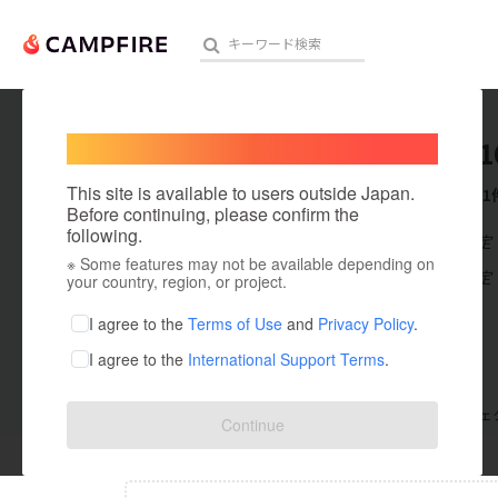
Welcome,
International users
honya11
人気のプロジェクト
注目のリ
This site is available to users outside Japan.
これまでに1
Before continuing, please confirm the
following.
在住国：未設定
※ Some features may not be available depending on
アート・写真
出身国：未設定
your country, region, or project.
テクノロジー・ガジェット
I agree to the
Terms of Use
and
Privacy Policy
.
I agree to the
International Support Terms
.
映像・映画
ビジネス・起業
支援した
プロジェクト
0
投稿した
プロジェ
Continue
まちづくり・地域活性化