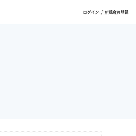
/
ログイン
新規会員登録
ジェクト
もうすぐ公開されます
プロダクト
ファッション
スポーツ
ケア
ソーシャルグッド