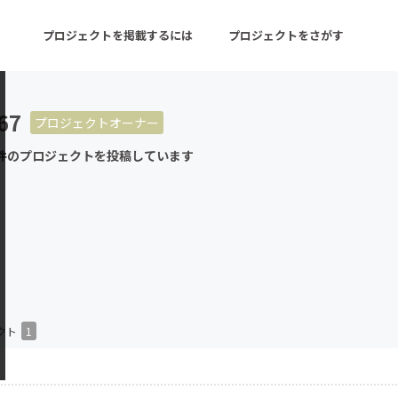
プロジェクトを掲載するには
プロジェクトをさがす
67
プロジェクトオーナー
ターン
注目の新着プロジェクト
募集終了が近いプロ
件のプロジェクトを投稿しています
音楽
舞台・パフォーマンス
ゲーム・サービス開発
フード・飲食店
書籍・雑誌出版
アニメ・漫画
チャレンジ
ビューティー・ヘルス
クト
1