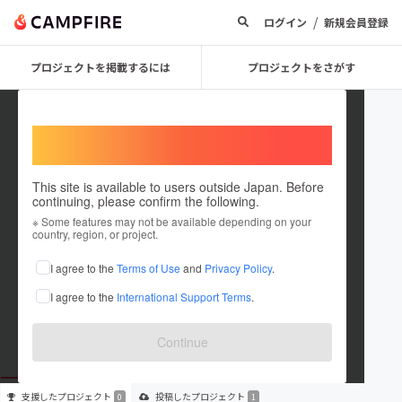
/
ログイン
新規会員登録
プロジェクトを掲載するには
プロジェクトをさがす
Welcome,
International users
This site is available to users outside Japan. Before
continuing, please confirm the following.
hoge_team
※ Some features may not be available depending on your
country, region, or project.
プロジェクトオーナー
I agree to the
Terms of Use
and
Privacy Policy
.
これまでに1件のプロジェクトを投稿しています
I agree to the
International Support Terms
.
在住国：日本
現在地：京都府
出身国：日本
出身地：未設定
Continue
支援した
プロジェクト
投稿した
プロジェクト
0
1