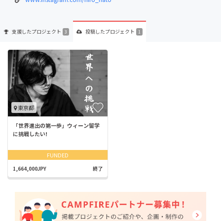
支援した
プロジェクト
投稿した
プロジェクト
3
1
東京都
「世界進出の第一歩」ウィーン留学
に挑戦したい!
FUNDED
1,664,000JPY
終了