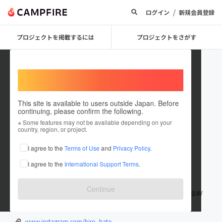
/
ログイン
新規会員登録
プロジェクトを掲載するには
プロジェクトをさがす
Welcome,
International users
This site is available to users outside Japan. Before
continuing, please confirm the following.
hirooki hatori
※ Some features may not be available depending on your
country, region, or project.
プロジェクトオーナー
I agree to the
Terms of Use
and
Privacy Policy
.
これまでに3回支援して1件のプロジェクトを投稿しています
I agree to the
International Support Terms
.
在住国：日本
現在地：東京都
出身国：日本
出身地：福島県
Continue
アーティスト/ペインター 「浸触」というコンセプトをベースに作品制
作をおこなう
www.instagram.com/hiro_hato