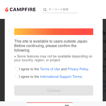
Welcome,
International users
hiroki_
人気のプロジェクト
注目のリ
This site is available to users outside Japan.
これまでに7
Before continuing, please confirm the
following.
在住国：日本
※ Some features may not be available depending on
アート・写真
出身国：日本
your country, region, or project.
札幌生まれ、札
テクノロジー・ガジェット
I agree to the
Terms of Use
and
Privacy Policy
.
ゲストハウス内学
I agree to the
International Support Terms
.
映像・映画
www.facebo
www.facebo
ビジネス・起業
Continue
adventurec
まちづくり・地域活性化