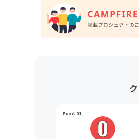
ク
Point 01