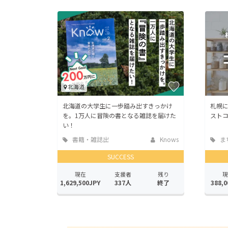
北海道
北海道の大学生に一歩踏み出すきっかけ
札幌に
を。1万人に冒険の書となる雑誌を届けた
ストコ
い！
書籍・雑誌出
Knows
ま
版
地域
SUCCESS
現在
支援者
残り
現
1,629,500JPY
337人
終了
388,0