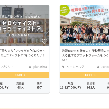
”量り売り”でつながる”ゼロウェイ
教職員の声を社会に！ 学校現場の
ミュニティストア”をつくりたい！
える化するプラットフォームをつく
い！
ちづくり・
planasista
ソーシャルグ
Schoo
活性化
ッド
FUNDED
SUCCESS
在
支援者
残り
現在
支援者
00JPY
68人
終了
11,127,000JPY
992人