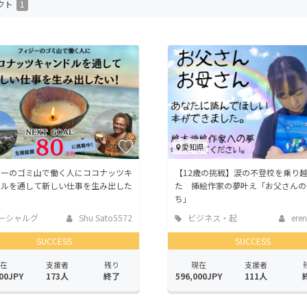
クト
1
CAMPFIRE for Social Good
CAMPFIRE Creation
CAMPFIREふるさと納税
machi-ya
コミュニティ
愛知県
ジーのゴミ山で働く人にココナッツキ
【12歳の挑戦】涙の不登校を乗り
ドルを通して新しい仕事を生み出した
た 挿絵作家の夢叶え「お父さんの
ち」
ーシャルグ
Shu Sato5572
ビジネス・起
ere
業
SUCCESS
SUCCESS
在
支援者
残り
現在
支援者
00JPY
173人
終了
596,000JPY
111人