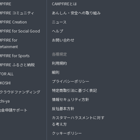
MPFIRE
CAMPFIREとは
MPFIRE コミュニティ
あんしん・安全への取り組み
PFIRE Creation
ニュース
PFIRE for Social Good
ヘルプ
PFIRE for
お問い合わせ
ertainment
各種規定
PFIRE for Sports
利用規約
MPFIRE ふるさと納税
細則
FOR ALL
プライバシーポリシー
KOSHI
特定商取引法に基づく表記
FAクラウドファンディング
情報セキュリティ方針
hi-ya
反社基本方針
助金申請サポート
カスタマーハラスメントに対す
る考え方
クッキーポリシー