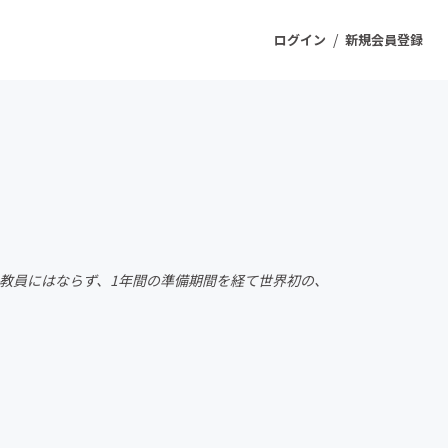
/
ログイン
新規会員登録
ジェクト
もうすぐ公開されます
プロダクト
は教員にはならず、1年間の準備期間を経て世界初の、
ファッション
スポーツ
ケア
ソーシャルグッド