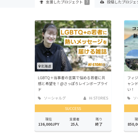
支援した
プロジェクト
7
投稿した
プロジェ
北海道
LGBTQ＋当事者の言葉で悩める若者に共
フィ
感と希望を！@さっぽろレインボープライ
ャン
ド
い！
ソーシャルグ
Hi STORIES
ソ
ッド
ッド
SUCCESS
現在
支援者
残り
現
136,000JPY
25人
終了
850,0