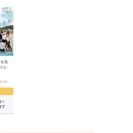
声を見
りた
l Vo...
残り
終了