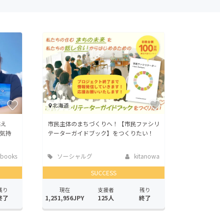
北海道
越え
市民主体のまちづくりへ！【市民ファシリ
気持
テーターガイドブック】をつくりたい！
nbooks
ソーシャルグ
kitanowa
ッド
SUCCESS
残り
現在
支援者
残り
終了
1,251,956JPY
125人
終了