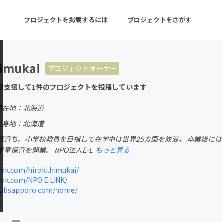
プロジェクトを掲載するには
プロジェクトをさがす
himukai
プロジェクトオーナー
ターン
注目の新着プロジェクト
募集終了が近いプロ
回支援して1件のプロジェクトを投稿しています
現在地：北海道
音楽
舞台・パフォーマンス
出身地：北海道
幌育ち。小学校教員を目指して在学中は世界25カ国を放浪。 卒業後に
ゲーム・サービス開発
フード・飲食店
童保育を開業。 NPO法人E-L
もっと見る
書籍・雑誌出版
アニメ・漫画
ok.com/hiroki.himukai/
ok.com/NPO.E.LINK/
チャレンジ
ビューティー・ヘルス
lubsapporo.com/home/