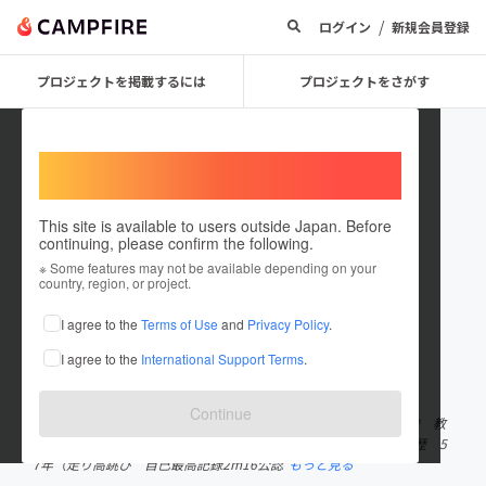
/
ログイン
新規会員登録
プロジェクトを掲載するには
プロジェクトをさがす
Welcome,
International users
This site is available to users outside Japan. Before
continuing, please confirm the following.
hiraoka_max
※ Some features may not be available depending on your
country, region, or project.
プロジェクトオーナー
I agree to the
Terms of Use
and
Privacy Policy
.
これまでに1件のプロジェクトを投稿しています
I agree to the
International Support Terms
.
在住国：日本
現在地：未設定
出身国：日本
出身地：未設定
Continue
平岡 令孝（ひらおか よしたか） 中学、高校、看護・鍼灸専門学校 教
論8年 プロ・アマ スポーツトレーニング指導歴 49年 陸上競技歴 5
7年（走り高跳び 自己最高記録2m16公認
もっと見る