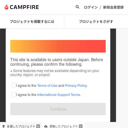
/
ログイン
新規会員登録
プロジェクトを掲載するには
プロジェクトをさがす
Welcome,
International users
This site is available to users outside Japan. Before
continuing, please confirm the following.
hattatsudekobokosan
※ Some features may not be available depending on your
country, region, or project.
プロジェクトオーナー
I agree to the
Terms of Use
and
Privacy Policy
.
これまでに1件のプロジェクトを投稿しています
I agree to the
International Support Terms
.
在住国：日本
現在地：未設定
出身国：日本
出身地：未設定
Continue
支援した
プロジェクト
投稿した
プロジェクト
0
1