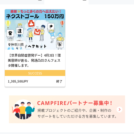
神奈川県
【世界自閉症啓発デー】4月2日！理
美容師が創る、発達凸凹さんフェス
タ開催します。
SUCCESS
1,305,500JPY
終了