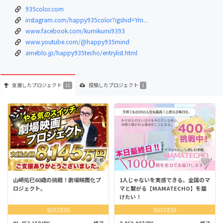
935color.com
instagram.com/happy935color?igshid=Ym...
www.facebook.com/kumikumi9393
www.youtube.com/@happy935mind
ameblo.jp/happy935techo/entrylist.html
支援した
プロジェクト
投稿した
プロジェクト
11
1
山﨑拓巳60歳の挑戦！劇場映画化プ
1人じゃないを実感できる。全国のマ
ロジェクト。
マと繋がる【MAMATECHO】を届
けたい！
SUCCESS
SUCCESS