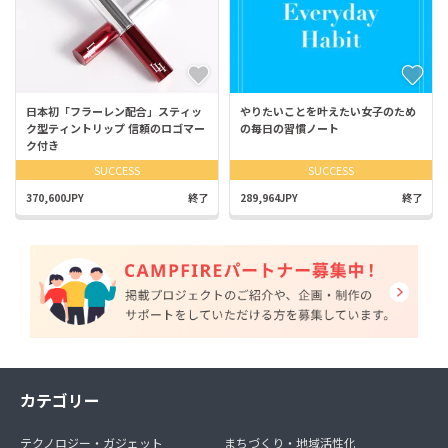
日本初「フラーレン配合」スティッ
やりたいことを叶えたい女子のため
ク型ティントリップ 信頼のロゴマー
の毎日の習慣ノート
ク付き
SUCCESS
SUCCESS
370,600JPY
終了
289,964JPY
終了
カテゴリー
テクノロジー・ガジェット
まちづくり・地域活性化