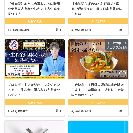
【参加型】本当に大事なことに時間
【病気知らずの体へ】健康の“真
を使える人を増やしたい！人生充実
実”が詰まった一冊で日本を豊かに
まつり！
したい！
SUCCESS
SUCCESS
12,139,480JPY
終了
3,292,050JPY
終了
コロナサポート
プログラム対象
東京都
プロのポートフォリオ・マネジメン
一大決心！！目標未達成の場合閉店
トで、一生お金に困らない人を増や
します！！自慢のスープカレーを全
したい！
国へ届けたい！！
SUCCESS
SUCCESS
8,250,405JPY
終了
3,182,000JPY
終了