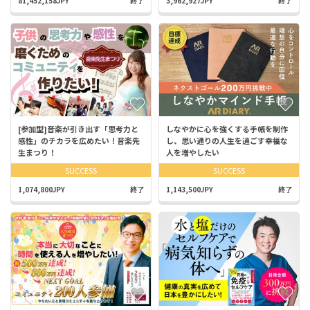
81,452,158JPY
終了
3,962,927JPY
終了
[参加型]音楽が引き出す「思考力と
しなやかに心を強くする手帳を制作
感性」のチカラを広めたい！音楽先
し、思い通りの人生を過ごす幸福な
生まつり！
人を増やしたい
SUCCESS
SUCCESS
1,074,800JPY
終了
1,143,500JPY
終了