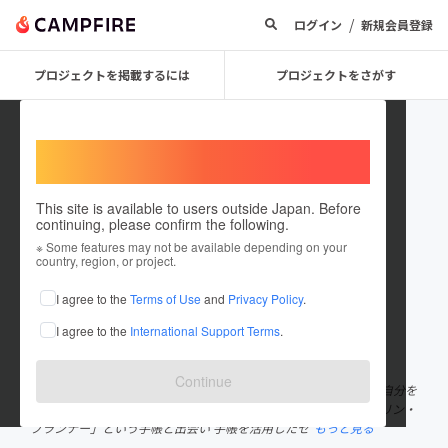
/
ログイン
新規会員登録
プロジェクトを掲載するには
プロジェクトをさがす
Welcome,
International users
This site is available to users outside Japan. Before
continuing, please confirm the following.
happy935color
※ Some features may not be available depending on your
country, region, or project.
プロジェクトオーナー
I agree to the
Terms of Use
and
Privacy Policy
.
これまでに11回支援して1件のプロジェクトを投稿しています
I agree to the
International Support Terms
.
在住国：日本
現在地：東京都
出身国：日本
出身地：千葉県
Continue
２３年前、息子の出産と同時に始まった専業主婦時代。 いつしか自分を
見失い、将来に不安しかない毎日を送っていたある日 「フランクリン・
プランナー」という手帳と出会い 手帳を活用したセ
もっと見る