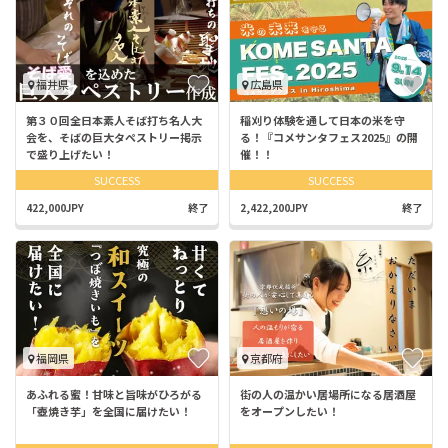
福井県
広島県
第３０回全日本素人そば打ち名人大
稲刈り体験を通して日本の米を守
会を、そばの巨大タペストリー掲示
る！『コメサンタフェス2025』の開
で盛り上げたい！
催！！
SUCCESS
SUCCESS
422,000JPY
終了
2,422,200JPY
終了
福岡県
京都府
あふれる蜜！甘味と旨味がひろがる
街の人の温かい居場所になる居酒屋
「壺焼き芋」を全国に届けたい！
をオープンしたい！