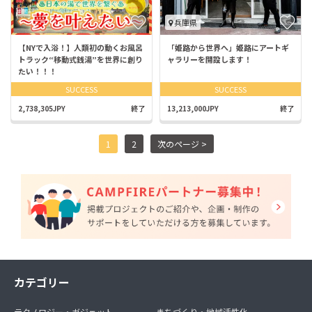
兵庫県
【NYで入浴！】人類初の動くお風呂
「姫路から世界へ」姫路にアートギ
トラック“移動式銭湯”を世界に創り
ャラリーを開設します！
たい！！！
SUCCESS
SUCCESS
2,738,305JPY
終了
13,213,000JPY
終了
1
2
次のページ >
カテゴリー
テクノロジー・ガジェット
まちづくり・地域活性化