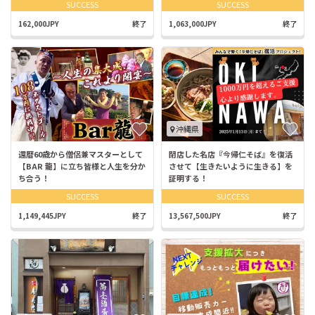
SUCCESS
SUCCESS
162,000JPY
終了
1,063,000JPY
終了
沖縄県
還暦60歳から僧侶兼マスターとして
閉店した名店『今帰仁そば』を復活
【BAR 龍】に立ち皆様と人生を分か
させて【生きたいように生きる】を
ち合う！
証明する！
SUCCESS
SUCCESS
1,149,445JPY
終了
13,567,500JPY
終了