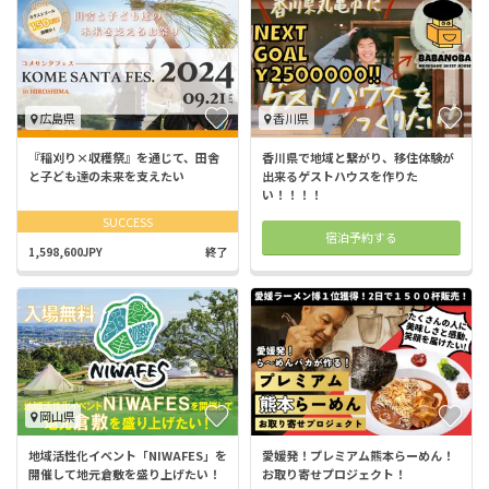
広島県
香川県
『稲刈り×収穫祭』を通じて、田舎
香川県で地域と繋がり、移住体験が
と子ども達の未来を支えたい
出来るゲストハウスを作りた
い！！！！
SUCCESS
宿泊予約する
1,598,600JPY
終了
岡山県
地域活性化イベント「NIWAFES」を
愛媛発！プレミアム熊本らーめん！
開催して地元倉敷を盛り上げたい！
お取り寄せプロジェクト！