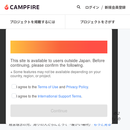
/
ログイン
新規会員登録
プロジェクトを掲載するには
プロジェクトをさがす
Welcome,
International users
This site is available to users outside Japan. Before
continuing, please confirm the following.
白井陽介
※ Some features may not be available depending on your
country, region, or project.
プロジェクトオーナー
I agree to the
Terms of Use
and
Privacy Policy
.
これまでに41回支援して3件のプロジェクトを投稿しています
I agree to the
International Support Terms
.
在住国：日本
現在地：香川県
出身国：日本
出身地：香川県
Continue
香川県でステーキダイニング「人生意気に感ず」と焼肉「生一本」の２
店舗を営んでおります白井陽介と申します。 「ココロにタイヨウを」の
経営理念の元、周りの人たちにとって「暖かい場所」
もっと見る