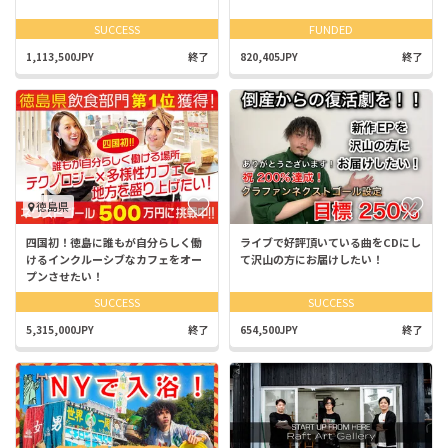
SUCCESS
FUNDED
1,113,500JPY
終了
820,405JPY
終了
徳島県
四国初！徳島に誰もが自分らしく働
ライブで好評頂いている曲をCDにし
けるインクルーシブなカフェをオー
て沢山の方にお届けしたい！
プンさせたい！
SUCCESS
SUCCESS
5,315,000JPY
終了
654,500JPY
終了