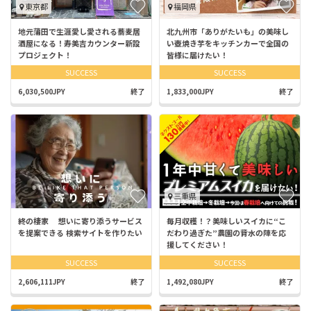
東京都
福岡県
地元蒲田で生涯愛し愛される蕎麦居
北九州市「ありがたいも」の美味し
酒屋になる！寿美吉カウンター新設
い壺焼き芋をキッチンカーで全国の
プロジェクト！
皆様に届けたい！
SUCCESS
SUCCESS
6,030,500JPY
終了
1,833,000JPY
終了
三重県
終の棲家 想いに寄り添うサービス
毎月収穫！？美味しいスイカに“こ
を提案できる 検索サイトを作りたい
だわり過ぎた”農園の背水の陣を応
援してください！
SUCCESS
SUCCESS
2,606,111JPY
終了
1,492,080JPY
終了