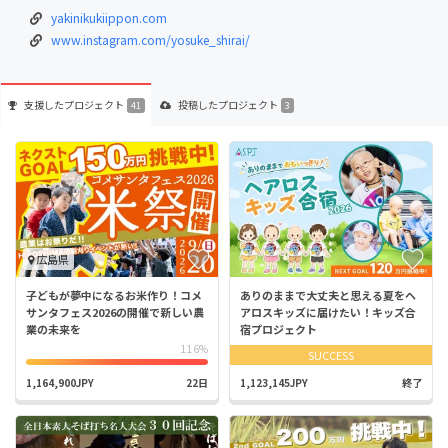
yakinikukiippon.com
www.instagram.com/yosuke_shirai/
支援した
プロジェクト
投稿した
プロジェクト
41
3
広島県
子どもが夢中になるお米作り！コメ
ありのままで大丈夫と思える夏をヘ
サンタフェス2026の開催で新しい農
アロスキッズに届けたい！キッズ合
業の未来を
宿プロジェクト
116%
SUCCESS
1,164,900JPY
22日
1,123,145JPY
終了