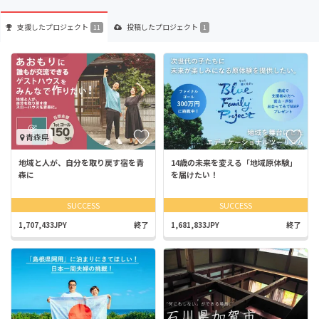
支援した
プロジェクト
投稿した
プロジェクト
11
1
青森県
地域と人が、自分を取り戻す宿を青
14歳の未来を変える「地域原体験」
森に
を届けたい！
SUCCESS
SUCCESS
1,707,433JPY
終了
1,681,833JPY
終了