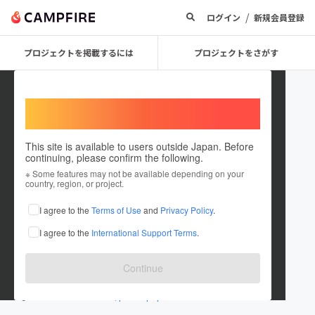
/
ログイン
新規会員登録
プロジェクトを掲載するには
プロジェクトをさがす
Welcome,
International users
This site is available to users outside Japan. Before
continuing, please confirm the following.
goro0516
※ Some features may not be available depending on your
country, region, or project.
プロジェクトオーナー
I agree to the
Terms of Use
and
Privacy Policy
.
これまでに11回支援して1件のプロジェクトを投稿しています
I agree to the
International Support Terms
.
在住国：日本
現在地：島根県
出身国：日本
出身地：東京都
Continue
instagram.com/kameeee516
www.facebook.com/profile.php?id=10002...