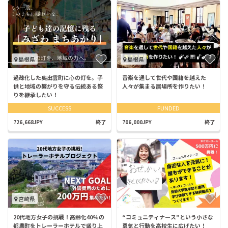
島根県
島根県
過疎化した奥出雲町に心の灯を。子
音楽を通して世代や国籍を越えた
供と地域の繋がりを守る伝統ある祭
人々が集まる居場所を作りたい！
りを継承したい！
SUCCESS
FUNDED
726,668JPY
終了
706,000JPY
終了
宮崎県
20代地方女子の挑戦！高齢化40%の
“コミュニティナース”という小さな
都農町をトレーラーホテルで盛り上
勇気と行動を高校生に広げたい！