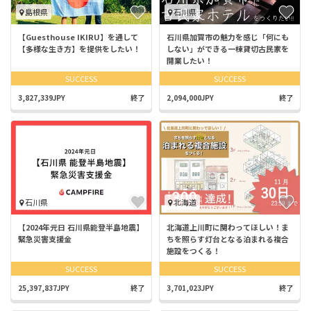
島根県
石川県
【Guesthouse IKIRU】を通して
石川県加賀市の魅力を感じ「何にも
【多様な生き方】を提供をしたい！
しない」ができる一棟貸切古民家を
開業したい！
SUCCESS
SUCCESS
3,827,339JPY
終了
2,094,000JPY
終了
石川県
北海道
【2024年元日 石川県能登半島地震】
北海道上川町に関わってほしい！ま
緊急災害支援金
ちを照らす灯台となる泊まれる複合
施設をつくる！
SUCCESS
SUCCESS
25,397,837JPY
終了
3,701,023JPY
終了