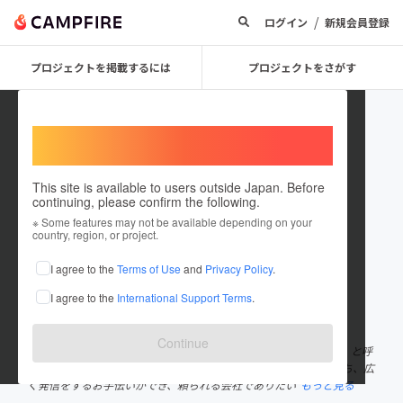
/
ログイン
新規会員登録
プロジェクトを掲載するには
プロジェクトをさがす
Welcome,
International users
This site is available to users outside Japan. Before
continuing, please confirm the following.
furutorigotsu
※ Some features may not be available depending on your
country, region, or project.
プロジェクトオーナー
I agree to the
Terms of Use
and
Privacy Policy
.
これまでに1回支援して1件のプロジェクトを投稿しています
I agree to the
International Support Terms
.
在住国：日本
現在地：未設定
出身国：日本
出身地：未設定
Continue
「旧」という字の旧漢字「舊」の「隹」という部位が「ふるとり」と呼
ばれます。 古き良き魅力が詰まった、地方から鳥のように飛び立ち、広
く発信をするお手伝いができ、頼られる会社でありたい
もっと見る