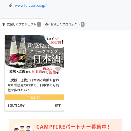
www.furutori.co.jp/
支援した
プロジェクト
投稿した
プロジェクト
1
1
【愛媛・道後】日本酒と炭酸を合わ
せた新感覚のお酒で、日本酒の可能
性を広げたい！
FUNDED
105,750JPY
終了