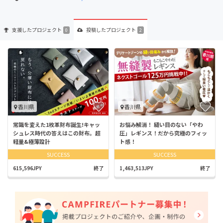
支援した
プロジェクト
投稿した
プロジェクト
0
2
香川県
香川県
常識を変えた1枚革財布誕生!キャッ
お悩み解消！ 縫い目のない「やわ
シュレス時代の答えはこの財布。超
圧」レギンス！だから究極のフィッ
軽量&極薄設計
ト感！
SUCCESS
SUCCESS
615,596JPY
終了
1,463,513JPY
終了