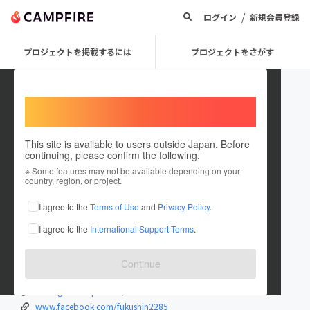
/
ログイン
新規会員登録
プロジェクトを掲載するには
プロジェクトをさがす
Welcome,
International users
This site is available to users outside Japan. Before
continuing, please confirm the following.
GlovesDEPO
※ Some features may not be available depending on your
country, region, or project.
プロジェクトオーナー
I agree to the
Terms of Use
and
Privacy Policy
.
これまでに2件のプロジェクトを投稿しています
I agree to the
International Support Terms
.
在住国：日本
現在地：香川県
出身国：日本
出身地：香川県
Continue
www.fukushin.co.jp/
www.glovesdepo.com/
www.facebook.com/fukushin2285