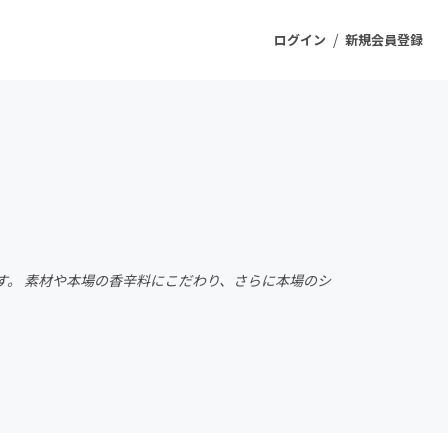
/
ログイン
新規会員登録
ジェクト
もうすぐ公開されます
プロダクト
。 素材や本場の香辛料にこだわり、さらに本場のシ
ファッション
スポーツ
ケア
ソーシャルグッド