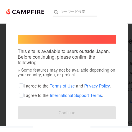
Welcome,
International users
fukuma
人気のプロジェクト
注目のリ
This site is available to users outside Japan.
これまでに1
Before continuing, please confirm the
following.
在住国：日本
※ Some features may not be available depending on
アート・写真
出身国：日本
your country, region, or project.
福満園・新館は
テクノロジー・ガジェット
I agree to the
Terms of Use
and
Privacy Policy
.
ェフを招聘して
I agree to the
International Support Terms
.
映像・映画
fukumanen.
ビジネス・起業
Continue
まちづくり・地域活性化
支援した
プロジェクト
0
投稿した
プロジェ