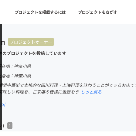
プロジェクトを掲載するには
プロジェクトをさがす
en
プロジェクトオーナー
ターン
注目の新着プロジェクト
募集終了が近いプロ
件のプロジェクトを投稿しています
現在地：神奈川県
音楽
舞台・パフォーマンス
出身地：神奈川県
横浜中華街で本格的な四川料理・上海料理を味わうことができるお店です
ゲーム・サービス開発
フード・飲食店
美味しい料理を、ご来店の皆様に舌鼓をう
もっと見る
書籍・雑誌出版
アニメ・漫画
jp/
チャレンジ
ビューティー・ヘルス
クト
1