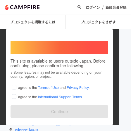
/
ログイン
新規会員登録
プロジェクトを掲載するには
プロジェクトをさがす
Welcome,
International users
This site is available to users outside Japan. Before
continuing, please confirm the following.
edegger
※ Some features may not be available depending on your
country, region, or project.
プロジェクトオーナー
I agree to the
Terms of Use
and
Privacy Policy
.
これまでに2回支援して2件のプロジェクトを投稿しています
I agree to the
International Support Terms
.
在住国：日本
現在地：京都府
出身国：未設定
Continue
www.facebook.com/edeggertax/
www.instagram.com/edeggertax_jp/
edegger-tax.jp