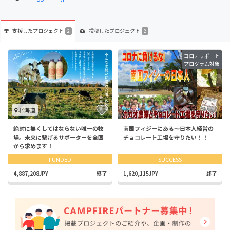
支援した
プロジェクト
投稿した
プロジェクト
2
2
コロナサポート
プログラム対象
北海道
絶対に無くしてはならない唯一の牧
南国フィジーにある～日本人経営の
場。未来に繋げるサポーターを全国
チョコレート工場を守りたい！！
から求めます！
FUNDED
SUCCESS
4,887,208JPY
終了
1,620,115JPY
終了