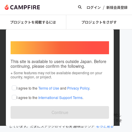
/
ログイン
新規会員登録
プロジェクトを掲載するには
プロジェクトをさがす
Welcome,
International users
This site is available to users outside Japan. Before
continuing, please confirm the following.
d_afro103
※ Some features may not be available depending on your
country, region, or project.
プロジェクトオーナー
I agree to the
Terms of Use
and
Privacy Policy
.
これまでに1回支援して1件のプロジェクトを投稿しています
I agree to the
International Support Terms
.
在住国：日本
現在地：北海道
出身国：日本
出身地：神奈川県
Continue
神奈川県出身、札幌合計で7年ぐらい在住。 デジタル広告制作に特化し
た会社で人事や広報、みんなが成長しながら楽しく働ける環境づくりを
しています。たまにスナックのママも笑 趣味はサウナ
もっと見る