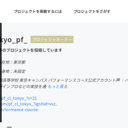
プロジェクトを掲載するには
プロジェクトをさがす
okyo_pf_
プロジェクトオーナー
ターン
注目の新着プロジェクト
募集終了が近いプロ
件のプロジェクトを投稿しています
現在地：東京都
音楽
舞台・パフォーマンス
出身地：未設定
高等学校 東京キャンパス パフォーマンスコース公式アカウント🏁 ┊︎
ゲーム・サービス開発
フード・飲食店
興劇インプロなどの実技を通
もっと見る
書籍・雑誌出版
アニメ・漫画
/pf_cl_tokyo_?s=21
om/pf_cl_tokyo_?igshid=vxz...
チャレンジ
ビューティー・ヘルス
performance-course