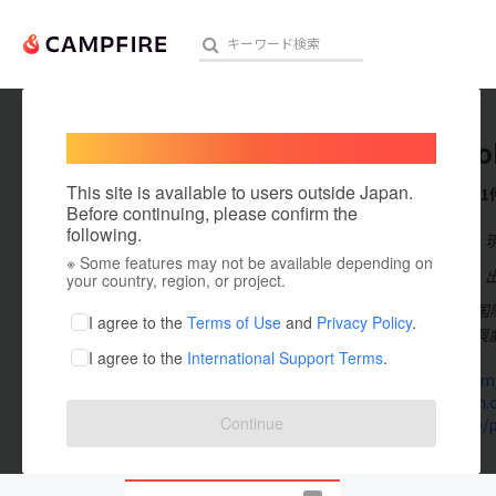
Welcome,
International users
clark_t
人気のプロジェクト
注目のリ
This site is available to users outside Japan.
これまでに1
Before continuing, please confirm the
following.
在住国：日本
※ Some features may not be available depending on
アート・写真
出身国：日本
your country, region, or project.
クラーク記念国際
テクノロジー・ガジェット
I agree to the
Terms of Use
and
Privacy Policy
.
陣・RAP・即
I agree to the
International Support Terms
.
映像・映画
twitter.com
instagram.c
ビジネス・起業
Continue
ameblo.jp/
まちづくり・地域活性化