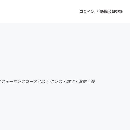
/
ログイン
新規会員登録
ジェクト
もうすぐ公開されます
プロダクト
パフォーマンスコースとは┊︎ ダンス・歌唱・演劇・殺
ファッション
スポーツ
ケア
ソーシャルグッド