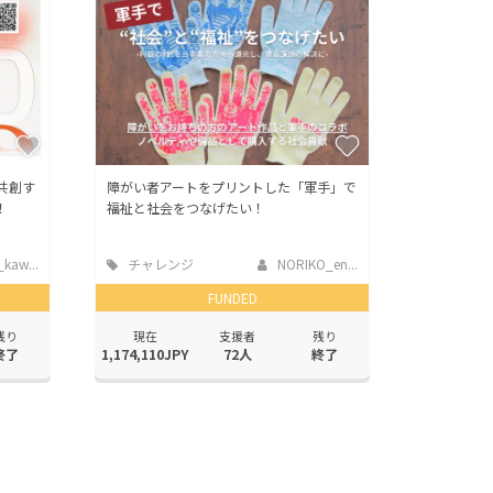
共創す
障がい者アートをプリントした「軍手」で
！
福祉と社会をつなげたい！
kaw...
チャレンジ
NORIKO_en...
FUNDED
残り
現在
支援者
残り
終了
1,174,110JPY
72人
終了