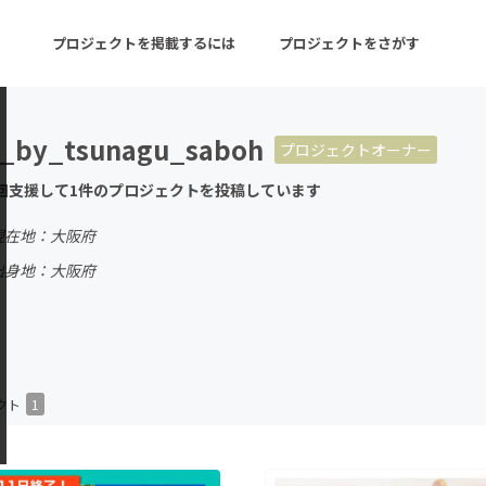
プロジェクトを掲載するには
プロジェクトをさがす
_by_tsunagu_saboh
プロジェクトオーナー
ターン
注目の新着プロジェクト
募集終了が近いプロ
回支援して1件のプロジェクトを投稿しています
現在地：大阪府
音楽
舞台・パフォーマンス
出身地：大阪府
ゲーム・サービス開発
フード・飲食店
書籍・雑誌出版
アニメ・漫画
チャレンジ
ビューティー・ヘルス
クト
1