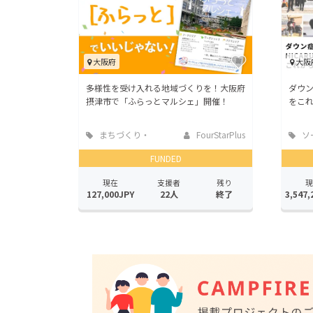
大阪府
大阪
多様性を受け入れる地域づくりを！大阪府
ダウ
摂津市で「ふらっとマルシェ」開催！
をこ
まちづくり・
FourStarPlus
ソ
地域活性化
ッド
FUNDED
現在
支援者
残り
現
127,000JPY
22人
終了
3,547,