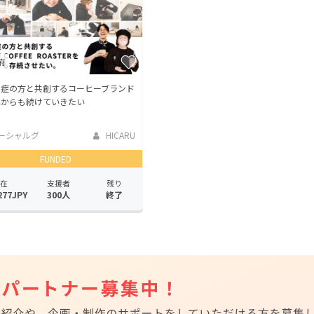
府
ン症の方と共創するコーヒーブランド
れからも続けていきたい
ーシャルグ
HICARU
FUNDED
在
支援者
残り
277JPY
300人
終了