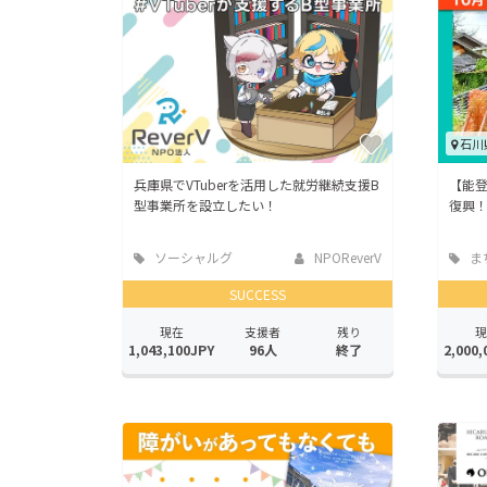
石川
兵庫県でVTuberを活用した就労継続支援B
【能登
型事業所を設立したい！
復興
ソーシャルグ
NPOReverV
ま
ッド
地域
SUCCESS
現在
支援者
残り
現
1,043,100JPY
96人
終了
2,000,