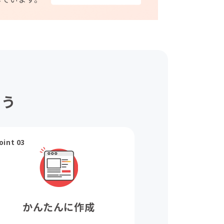
ょう
oint 03
かんたんに作成