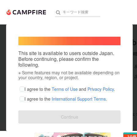
Welcome,
International users
bakeLab
人気のプロジェクト
注目のリ
This site is available to users outside Japan.
これまでに8
Before continuing, please confirm the
following.
在住国：日本
※ Some features may not be available depending on
アート・写真
出身国：日本
your country, region, or project.
テクノロジー・ガジェット
I agree to the
Terms of Use
and
Privacy Policy
.
I agree to the
International Support Terms
.
映像・映画
ビジネス・起業
支援した
プロジェクト
8
投稿した
プロジェ
Continue
まちづくり・地域活性化