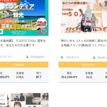
CAMPFIRE for Social Good
CAMPFIRE Creation
CAMPFIREふるさと納税
machi-ya
コミュニティ
県
半島地震】『I GOTO TOGI』富来を
障がいをもつ人×420年続く窯元が
！今、あなたの力が必要です
る陶器ブランド[無為]をつくりたい
ちづくり・
shohgaish...
プロダクト
Naoko_
活性化
FUNDED
SUCCESS
在
支援者
残り
現在
支援者
000JPY
178人
終了
932,500JPY
51人