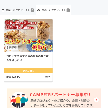
支援した
プロジェクト
投稿した
プロジェクト
7
1
京都府
コロナで閉店する店の最高の朝ごは
んを残したい
SUCCESS
860,149JPY
終了