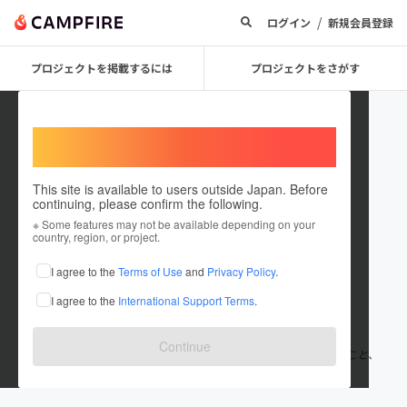
/
ログイン
新規会員登録
プロジェクトを掲載するには
プロジェクトをさがす
Welcome,
International users
This site is available to users outside Japan. Before
continuing, please confirm the following.
ayakakazuisogai
※ Some features may not be available depending on your
country, region, or project.
プロジェクトオーナー
I agree to the
Terms of Use
and
Privacy Policy
.
これまでに7回支援して1件のプロジェクトを投稿しています
I agree to the
International Support Terms
.
在住国：日本
現在地：京都府
出身国：日本
出身地：熊本県
Continue
近い将来、自分がクラファンする立場になりたい。 まずは、知ること、
動くこと！