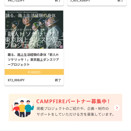
991,722JPY
終了
1,631,926JPY
終了
踊る、路上生活経験の身体「新人H
ソケリッサ！」東京路上ダンスツア
ープロジェクト
FUNDED
872,000JPY
終了