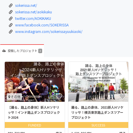
sokerissa.net/
sokerissa.net/aokikaku
twitter.com/AOKIKAKU
www.facebook.com/SOKERISSA
www.instagram.com/sokerissayuukiaoki/
投稿した
プロジェクト
3
その他
【踊る、路上の身体】新人Hソケリ
踊る、路上の身体、2021新人Hソケ
ッサ！インド路上ダンスプロジェク
リッサ！横浜東京路上ダンスツアー
ト2024
プロジェクト
FUNDED
SUCCESS