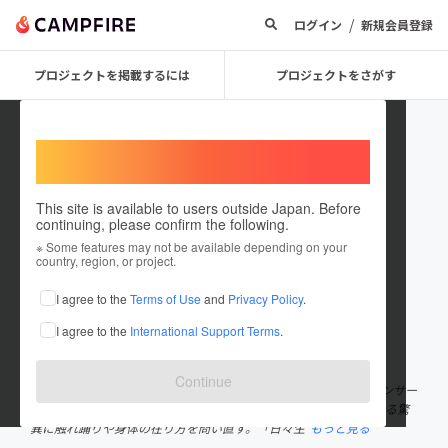
/
ログイン
新規会員登録
プロジェクトを掲載するには
プロジェクトをさがす
Welcome,
International users
This site is available to users outside Japan. Before
continuing, please confirm the following.
アオキ裕キ
※ Some features may not be available depending on your
country, region, or project.
プロジェクトオーナー
I agree to the
Terms of Use
and
Privacy Policy
.
これまでに1回支援して3件のプロジェクトを投稿しています
I agree to the
International Support Terms
.
在住国：日本
現在地：東京都
出身国：日本
出身地：兵庫県
Continue
アオキ裕キ 兵庫県出身。ダンサー、振付家。タレントのバックダンサー
業などを経て2001年NY留学中同時多発テロに遭遇、人間の内にある驚
異に触れ踊りや身体の在り方を問い直す。「日々生
もっと見る