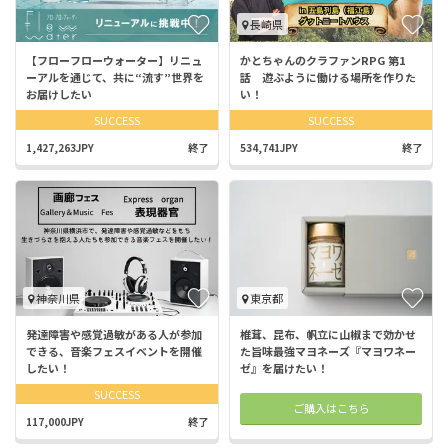
長崎県
【フローフローウォーター】リニュ
かとちゃんのクラファンRPG 第1
ーアルを通じて、共に“流す”世界を
話 遊ぶように働ける場所を作りた
お届けしたい
い！
SUCCESS
SUCCESS
1,427,263JPY
終了
534,741JPY
終了
神奈川県
東京都
発達障害や感覚過敏がある人が参加
椎茸、昆布、帆立に山椒まで効かせ
できる、音楽フェスイベントを開催
た旨味最強マヨネーズ『マヨワネー
したい！
ゼ』を届けたい！
SUCCESS
ご購入はこちら
117,000JPY
終了