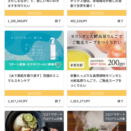
きだしもなか」で、新しい弔いのカ
ボックス僧侶、赤坂陽月が癒しの音
タチを作りたい
楽で世界を繋ぐ！
SUCCESS
SUCCESS
1,205,000JPY
終了
492,520JPY
終了
東京都
【水で素肌を取り戻す】究極のミニ
栄養たっぷりな食用植物モリンガと
マルスキンケア
大鰐高原りんごで、ご馳走スープを
つくりたい
SUCCESS
SUCCESS
2,417,147JPY
終了
1,815,277JPY
終了
コロナサポート
コロナサポート
プログラム対象
プログラム対象