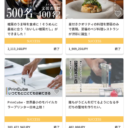
椎茸のうま味を食卓に！そうめんに
星付きクオリティの料理を野菜のみ
最高に合う「おいしい椎茸だし」が
で表現。至福のベジ料理レストラン
できました！
が渋谷に誕生！
SUCCESS
SUCCESS
2,113,168JPY
終了
1,909,250JPY
終了
PrinCube - 世界最小のモバイルカ
誰もがうどんを打てるようになる手
ラープリンター日本上陸！
打ちの聖地を作りたい。
SUCCESS
SUCCESS
303,472,942JPY
終了
402,000JPY
終了