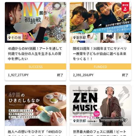
その他
東京都
45歳からのNY挑戦！アートを通して
開校15周年！30周年までにサドベリ
何歳でも自分の人生を生きる人の背
ー教育を子どもが自由に選べる未来
中を押したい
をつくる！！
SUCCESS
FUNDED
1,927,277JPY
終了
2,391,250JPY
終了
東京都
故人への想いをひきだす「49日のひ
世界最大級のフェスに挑戦！ビート