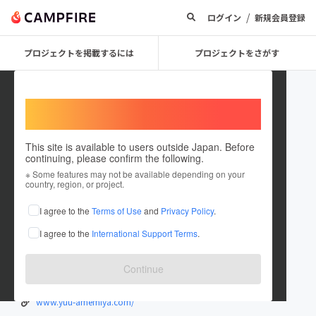
/
ログイン
新規会員登録
プロジェクトを掲載するには
プロジェクトをさがす
Welcome,
International users
This site is available to users outside Japan. Before
continuing, please confirm the following.
Yuu_Amemiya
※ Some features may not be available depending on your
country, region, or project.
プロジェクトオーナー
I agree to the
Terms of Use
and
Privacy Policy
.
これまでに17回支援して7件のプロジェクトを投稿しています
I agree to the
International Support Terms
.
在住国：日本
現在地：神奈川県
出身国：日本
出身地：神奈川県
Continue
Ozone合同会社 代表/体験作家
www.yuu-amemiya.com/