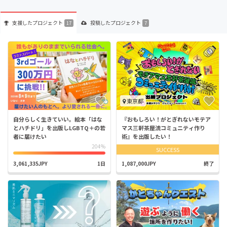
支援した
プロジェクト
投稿した
プロジェクト
17
7
東京都
自分らしく生きていい。絵本「はな
『おもしろい！がとぎれないモテア
とハチドリ」を出版しLGBTQ＋の若
マス三軒茶屋流コミュニティ作り
者に届けたい
術』を出版したい！
204%
SUCCESS
3,061,335JPY
1日
1,087,000JPY
終了